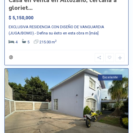
Casa en venta en Altozano, cercana a
gloriet...
$ 5,150,000
EXCLUSIVA RESIDENCIA CON DISEÑO DE VANGUARDIA
(JUGA/BOMO).- Defina su éxito en esta obra m
[más]
2
4
5
215.00 m
Excelente