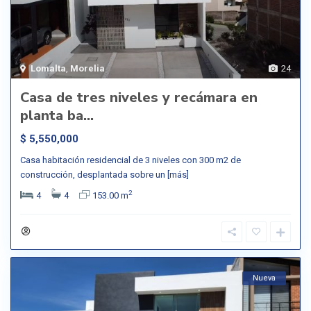
Lomalta
,
Morelia
24
Casa de tres niveles y recámara en
planta ba...
$ 5,550,000
Casa habitación residencial de 3 niveles con 300 m2 de
construcción, desplantada sobre un
[más]
2
4
4
153.00 m
Nueva