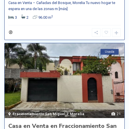
Casa en Venta – Cañadas del Bosque, Morelia Tu nuevo hogar te
espera en una de las zonas m
[más]
2
3
2
96.00 m
Usada
Fraccionamiento San Miguel 2
,
Morelia
21
Casa en Venta en Fraccionamiento San