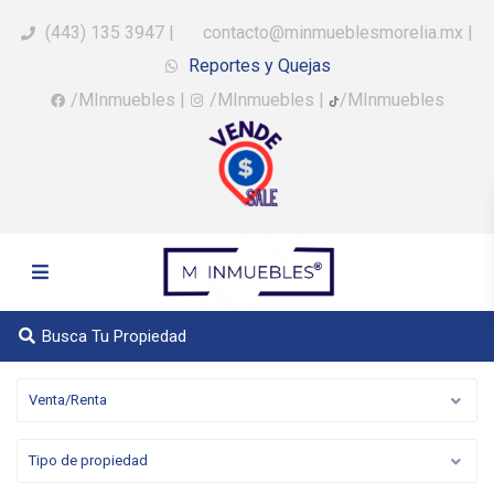
(443) 135 3947
|
contacto@minmueblesmorelia.mx
|
Reportes y Quejas
/MInmuebles
|
/MInmuebles
|
/MInmuebles
Busca Tu Propiedad
Venta/Renta
Tipo de propiedad