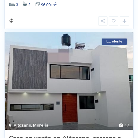
2
3
2
96.00 m
Excelente
Altozano
,
Morelia
17