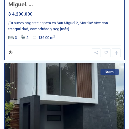
Miguel ...
$ 4,200,000
¡Tu nuevo hogar te espera en San Miguel 2, Morelia! Vive con
tranquilidad, comodidad y seg
[más]
2
3
2
136.00 m
Nueva