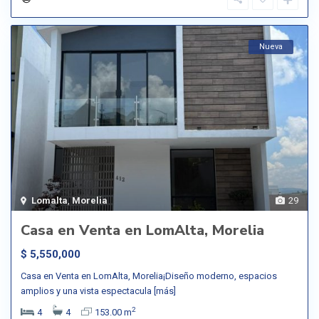
Nueva
Lomalta
,
Morelia
29
Casa en Venta en LomAlta, Morelia
$ 5,550,000
Casa en Venta en LomAlta, Morelia¡Diseño moderno, espacios
amplios y una vista espectacula
[más]
2
4
4
153.00 m