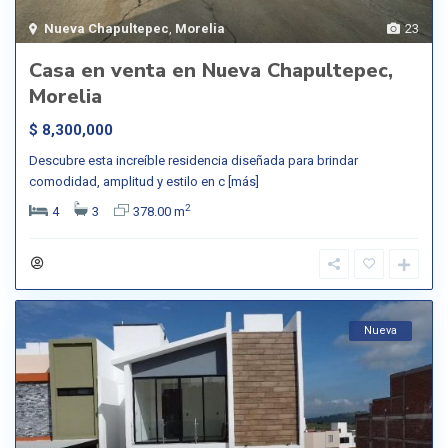
Nueva Chapultepec
,
Morelia
23
Casa en venta en Nueva Chapultepec,
Morelia
$ 8,300,000
Descubre esta increíble residencia diseñada para brindar
comodidad, amplitud y estilo en c
[más]
2
4
3
378.00 m
Nueva