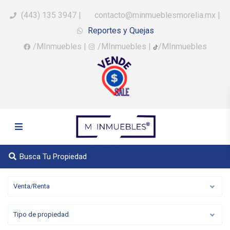
(443) 135 3947
|
contacto@minmueblesmorelia.mx
|
Reportes y Quejas
/MInmuebles
|
/MInmuebles
|
/MInmuebles
Busca Tu Propiedad
Venta/Renta
Tipo de propiedad