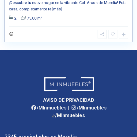
¡Descubre tu nuevo hogar en la vibrante Col. Arcos de Morelia! Esta
casa, completamente re
[más]
2
2
75.00 m
AVISO DE PRIVACIDAD
/MInmuebles
|
/MInmuebles
/MInmuebles
2345 propiedades en Morelia