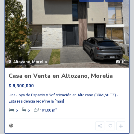
Altozano
,
Morelia
10
Casa en Venta en Altozano, Morelia
$ 8,300,000
Una Joya de Espacio y Sofisticación en Altozano (CRMI/ALTZ).-
Esta residencia redefine la
[más]
2
5
6
191.00 m