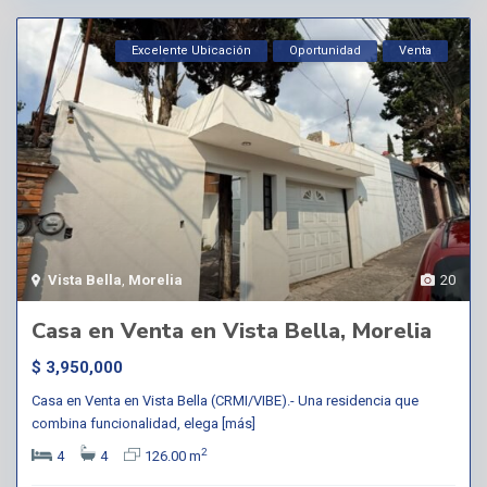
Excelente Ubicación
Oportunidad
Venta
Vista Bella
,
Morelia
20
Casa en Venta en Vista Bella, Morelia
$ 3,950,000
Casa en Venta en Vista Bella (CRMI/VIBE).- Una residencia que
combina funcionalidad, elega
[más]
2
4
4
126.00 m