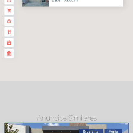
2 BA
75.00 m
Anuncios Similares
Excelente
Venta