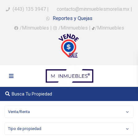
(443) 135 3947
|
contacto@minmueblesmorelia.mx
|
Reportes y Quejas
/MInmuebles
|
/MInmuebles
|
/MInmuebles
Busca Tu Propiedad
Venta/Renta
Tipo de propiedad