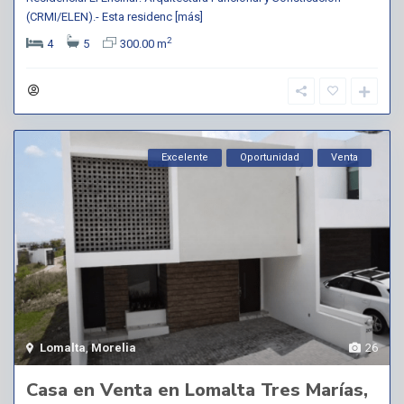
(CRMI/ELEN).- Esta residenc
[más]
2
4
5
300.00 m
Excelente
Oportunidad
Venta
Lomalta
,
Morelia
26
Casa en Venta en Lomalta Tres Marías,