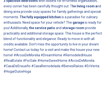
3 spacious bedrooms
with closets for effortless organization,
every corner has been carefully thought out. T
he living room a
nd
dining area provide cozy spaces for family gatherings and special
moments.
The fully equipped kitchen
is a paradise for culinary
enthusiasts. Need space for your vehicle? The
garage
is ready for
you! Additionally,
the service patio
and
storage room
provide
practicality and additional storage space. This house is the perfect
blend of functionality and elegance. Ready to move in with all
credits available. Don’t miss the opportunity to live in your dream
home! Contact us today for a visit and make this house your new
home! #ArcosDeMorelia #DreamHome #RemodeledHouse
#RealEstate #ForSale #HomeSweetHome #ArcosDeMorelia
#CasaDeEnsueño #CasaRemodelada #BienesRaíces #EnVenta
#HogarDulceHoga