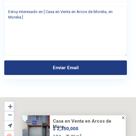
Casa en Venta en Arcos de
More...
$ 2,350,000
2