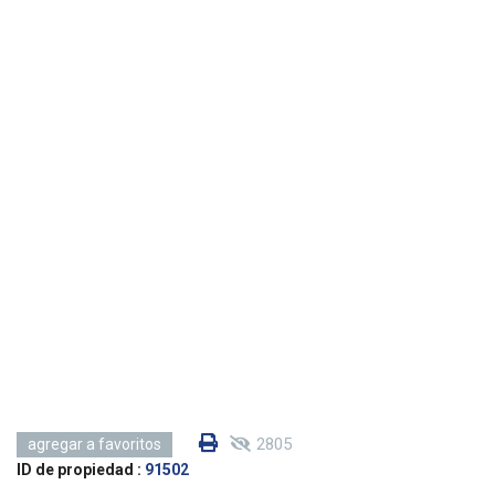
2805
agregar a favoritos
ID de propiedad :
91502