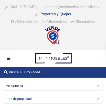
(443) 135 3947
|
contacto@minmueblesmorelia.mx
|
Reportes y Quejas
/MInmuebles
|
/MInmuebles
|
/MInmuebles
Busca Tu Propiedad
Venta/Renta
Tipo de propiedad