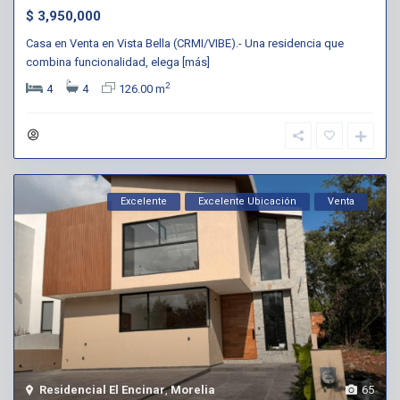
$ 3,950,000
Casa en Venta en Vista Bella (CRMI/VIBE).- Una residencia que
combina funcionalidad, elega
[más]
2
4
4
126.00 m
Excelente
Excelente Ubicación
Venta
Residencial El Encinar
,
Morelia
65