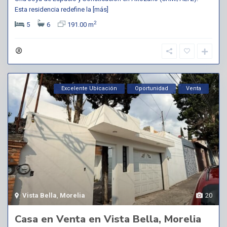
Esta residencia redefine la
[más]
2
5
6
191.00 m
Excelente Ubicación
Oportunidad
Venta
Vista Bella
,
Morelia
20
Casa en Venta en Vista Bella, Morelia