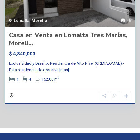
Lomalta
,
Morelia
26
Casa en Venta en Lomalta Tres Marías,
Moreli...
$ 4,840,000
Exclusividad y Diseño: Residencia de Alto Nivel (CRMI/LOMAL).-
Esta residencia de dos nive
[más]
2
4
4
152.00 m