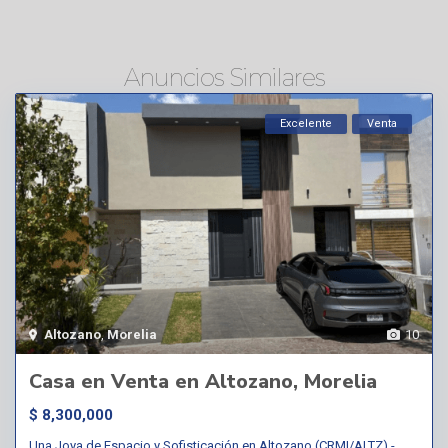
Anuncios Similares
Excelente
Venta
Altozano
,
Morelia
10
Casa en Venta en Altozano, Morelia
$ 8,300,000
Una Joya de Espacio y Sofisticación en Altozano (CRMI/ALTZ).-