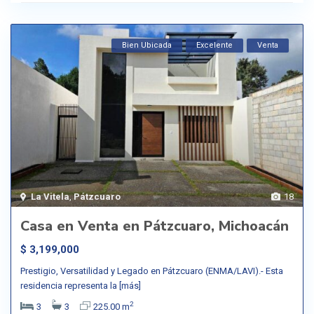
Bien Ubicada
Excelente
Venta
La Vitela
,
Pátzcuaro
18
Casa en Venta en Pátzcuaro, Michoacán
$ 3,199,000
Prestigio, Versatilidad y Legado en Pátzcuaro (ENMA/LAVI).- Esta
residencia representa la
[más]
2
3
3
225.00 m