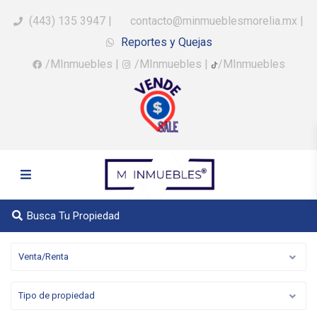
(443) 135 3947
|
contacto@minmueblesmorelia.mx
|
Reportes y Quejas
/MInmuebles
|
/MInmuebles
|
/MInmuebles
Busca Tu Propiedad
Venta/Renta
Tipo de propiedad