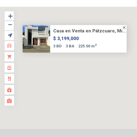
Casa en Venta en Pátzcuaro, Mi...
$ 3,199,000
2
3 BD
3 BA
225.00 m