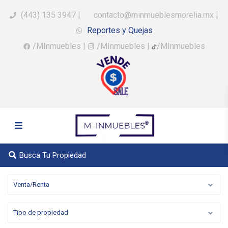
(443) 135 3947
|
contacto@minmueblesmorelia.mx
|
Reportes y Quejas
/MInmuebles
|
/MInmuebles
|
/MInmuebles
Busca Tu Propiedad
Venta/Renta
Tipo de propiedad