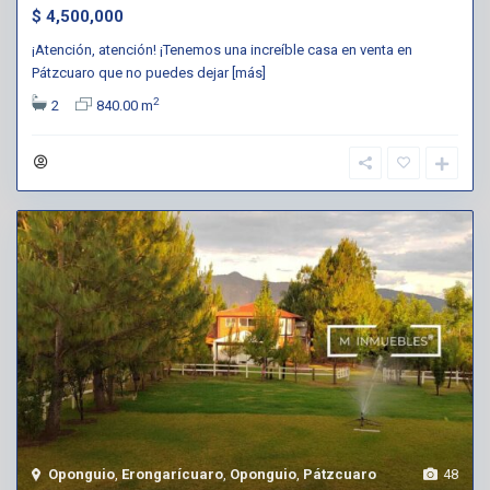
$ 4,500,000
¡Atención, atención! ¡Tenemos una increíble casa en venta en
Pátzcuaro que no puedes dejar
[más]
2
2
840.00 m
Oponguio
,
Erongarícuaro
,
Oponguio
,
Pátzcuaro
48