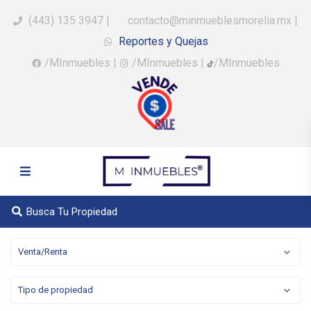
(443) 135 3947
|
contacto@minmueblesmorelia.mx
|
Reportes y Quejas
/MInmuebles
|
/MInmuebles
|
/MInmuebles
Busca Tu Propiedad
Venta/Renta
Tipo de propiedad