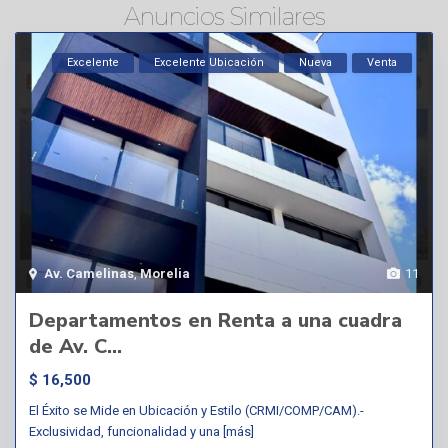
Anuncios Similares
Excelente
Excelente Ubicación
Nueva
Venta
Av. Camelinas
,
Morelia
11
Departamentos en Renta a una cuadra
de Av. C...
$ 16,500
El Éxito se Mide en Ubicación y Estilo (CRMI/COMP/CAM).-
Exclusividad, funcionalidad y una
[más]