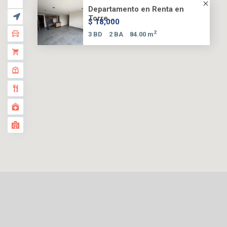
Departamento en Renta en
Torre...
$ 18,000
2
3 BD
2 BA
84.00 m