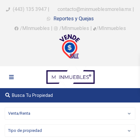
(443) 135 3947
|
contacto@minmueblesmorelia.mx
|
Reportes y Quejas
/MInmuebles
|
/MInmuebles
|
/MInmuebles
Busca Tu Propiedad
Venta/Renta
Tipo de propiedad