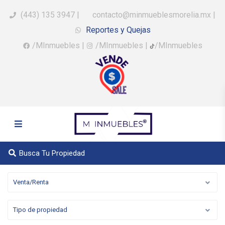
(443) 135 3947
|
contacto@minmueblesmorelia.mx
|
Reportes y Quejas
/MInmuebles
|
/MInmuebles
|
/MInmuebles
Busca Tu Propiedad
Venta/Renta
Tipo de propiedad