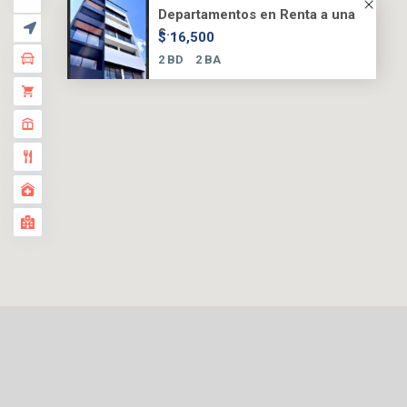
Departamentos en Renta a una
c...
$ 16,500
2 BD
2 BA