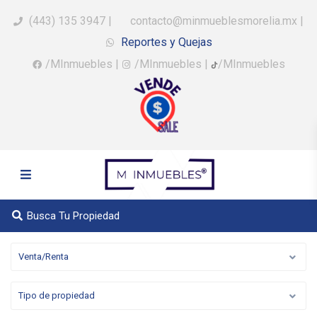
(443) 135 3947
|
contacto@minmueblesmorelia.mx
|
Reportes y Quejas
/MInmuebles
|
/MInmuebles
|
/MInmuebles
Busca Tu Propiedad
Venta/Renta
Tipo de propiedad