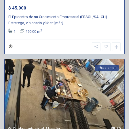
$ 45,000
El Epicentro de su Crecimiento Empresarial (ERSOL/SALCH).-
Estratega, visionario y líder:
[más]
2
1
450.00 m
Excelente
Ciudad Industrial
,
Morelia
39