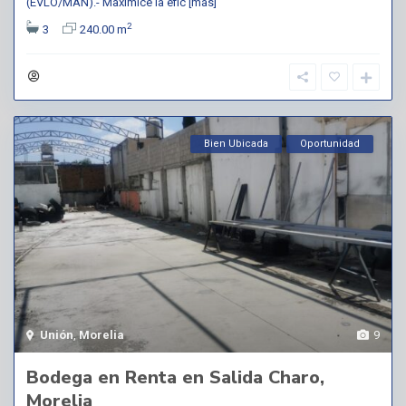
(EVLO/MAN).- Maximice la efic
[más]
2
3
240.00 m
Bien Ubicada
Oportunidad
Unión
,
Morelia
9
Bodega en Renta en Salida Charo,
Morelia