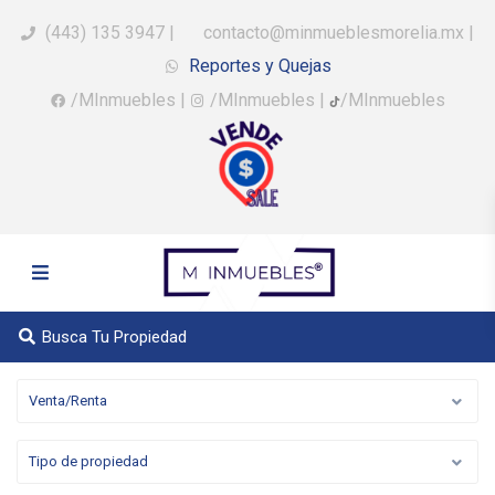
(443) 135 3947
|
contacto@minmueblesmorelia.mx
|
Reportes y Quejas
/MInmuebles
|
/MInmuebles
|
/MInmuebles
Busca Tu Propiedad
Venta/Renta
Tipo de propiedad