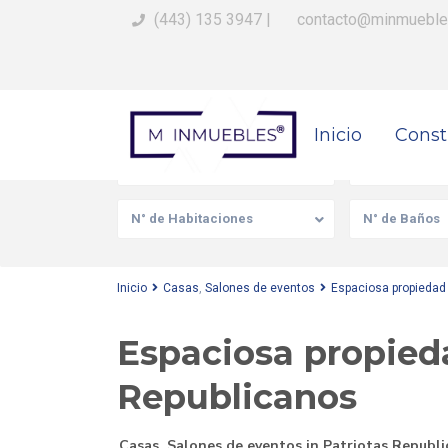
(443) 135 3947
|
contacto@minmueble
Busca Tu Propiedad
Inicio
Const
Venta/Renta
Tipo de prop
N° de Habitaciones
N° de Baños
Inicio
Casas
,
Salones de eventos
Espaciosa propiedad 
Espaciosa propieda
Republicanos
Casas
,
Salones de eventos
in
Patriotas Republ