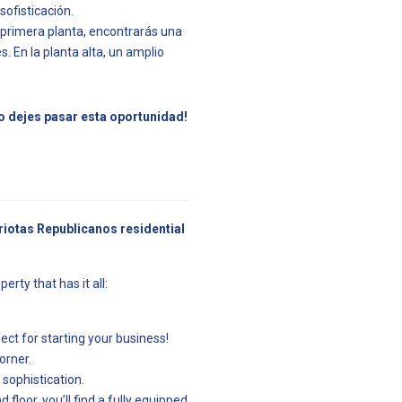
ofisticación.
 primera planta, encontrarás una
s. En la planta alta, un amplio
o dejes pasar esta oportunidad!
riotas Republicanos residential
erty that has it all:
ct for starting your business!
orner.
 sophistication.
d floor, you’ll find a fully equipped