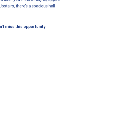
pstairs, there’s a spacious hall
’t miss this opportunity!