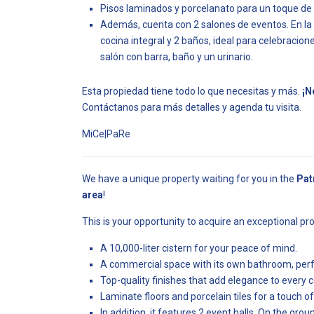
Pisos laminados y porcelanato para un toque de s
Además, cuenta con 2 salones de eventos. En la
cocina integral y 2 baños, ideal para celebracione
salón con barra, baño y un urinario.
Esta propiedad tiene todo lo que necesitas y más.
¡N
Contáctanos para más detalles y agenda tu visita.
MiCe|PaRe
We have a unique property waiting for you in the
Pat
area
!
This is your opportunity to acquire an exceptional prop
A 10,000-liter cistern for your peace of mind.
A commercial space with its own bathroom, perfe
Top-quality finishes that add elegance to every c
Laminate floors and porcelain tiles for a touch of
In addition, it features 2 event halls. On the groun