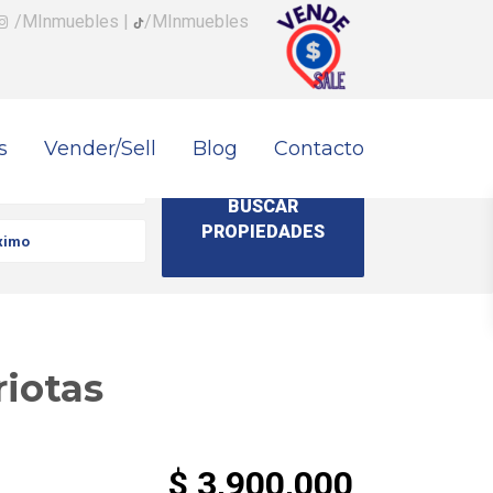
/MInmuebles
|
/MInmuebles
s
Vender/Sell
Blog
Contacto
riotas
$ 3,900,000