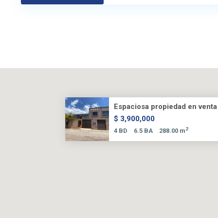
Espaciosa propiedad en venta 
$ 3,900,000
2
4 BD
6.5 BA
288.00 m