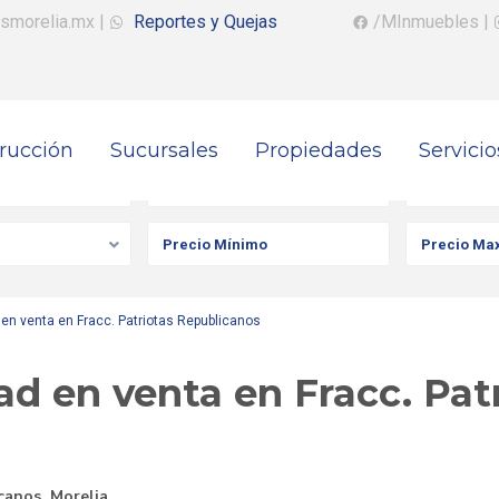
smorelia.mx
|
Reportes y Quejas
/MInmuebles
|
rucción
Sucursales
Propiedades
Servicio
iedad
Ciudad
Colonia
en venta en Fracc. Patriotas Republicanos
d en venta en Fracc. Pat
icanos
,
Morelia