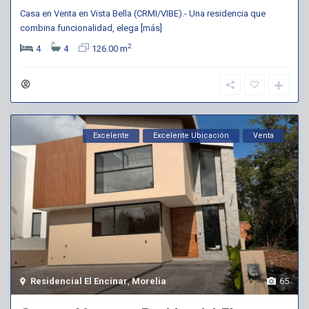
Casa en Venta en Vista Bella (CRMI/VIBE).- Una residencia que
combina funcionalidad, elega
[más]
2
4
4
126.00 m
Excelente
Excelente Ubicación
Venta
Residencial El Encinar
,
Morelia
65