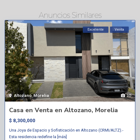
Anuncios Similares
Excelente
Venta
Altozano
,
Morelia
10
Casa en Venta en Altozano, Morelia
$ 8,300,000
Una Joya de Espacio y Sofisticación en Altozano (CRMI/ALTZ).-
Esta residencia redefine la
[más]