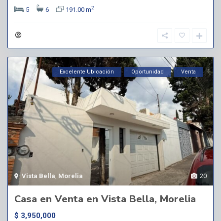
2
5
6
191.00 m
Excelente Ubicación
Oportunidad
Venta
Vista Bella
,
Morelia
20
Casa en Venta en Vista Bella, Morelia
$ 3,950,000