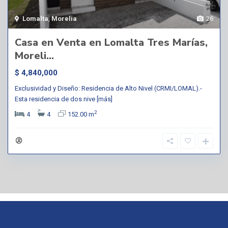
Lomalta
,
Morelia
26
Casa en Venta en Lomalta Tres Marías,
Moreli...
$ 4,840,000
Exclusividad y Diseño: Residencia de Alto Nivel (CRMI/LOMAL).-
Esta residencia de dos nive
[más]
2
4
4
152.00 m