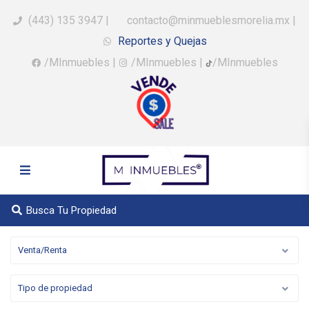
(443) 135 3947
|
contacto@minmueblesmorelia.mx
|
Reportes y Quejas
/MInmuebles
|
/MInmuebles
|
/MInmuebles
Busca Tu Propiedad
Venta/Renta
Tipo de propiedad