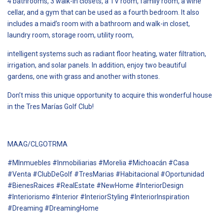
4 bathrooms, 3 walk-in closets, a TV room, family room, a wine
cellar, and a gym that can be used as a fourth bedroom. It also
includes a maid’s room with a bathroom and walk-in closet,
laundry room, storage room, utility room,
intelligent systems such as radiant floor heating, water filtration,
irrigation, and solar panels. In addition, enjoy two beautiful
gardens, one with grass and another with stones.
Don’t miss this unique opportunity to acquire this wonderful house
in the Tres Marías Golf Club!
MAAG/CLGOTRMA
#MInmuebles #Inmobiliarias #Morelia #Michoacán #Casa
#Venta #ClubDeGolf #TresMarias #Habitacional #Oportunidad
#BienesRaices #RealEstate #NewHome #InteriorDesign
#Interiorismo #Interior #InteriorStyling #InteriorInspiration
#Dreaming #DreamingHome