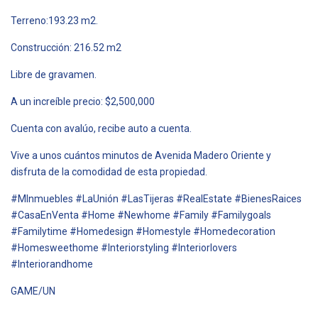
Terreno:193.23 m2.
Construcción: 216.52 m2
Libre de gravamen.
A un increíble precio: $2,500,000
Cuenta con avalúo, recibe auto a cuenta.
Vive a unos cuántos minutos de Avenida Madero Oriente y
disfruta de la comodidad de esta propiedad.
#MInmuebles #LaUnión #LasTijeras #RealEstate #BienesRaices
#CasaEnVenta #Home #Newhome #Family #Familygoals
#Familytime #Homedesign #Homestyle #Homedecoration
#Homesweethome #Interiorstyling #Interiorlovers
#Interiorandhome
GAME/UN