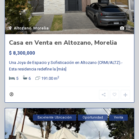
Altozano
,
Morelia
10
Casa en Venta en Altozano, Morelia
$ 8,300,000
Una Joya de Espacio y Sofisticación en Altozano (CRMI/ALTZ).-
Esta residencia redefine la
[más]
2
5
6
191.00 m
Excelente Ubicación
Oportunidad
Venta