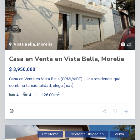
Vista Bella
,
Morelia
20
Casa en Venta en Vista Bella, Morelia
$ 3,950,000
Casa en Venta en Vista Bella (CRMI/VIBE).- Una residencia que
combina funcionalidad, elega
[más]
2
4
4
126.00 m
Excelente
Excelente Ubicación
Venta