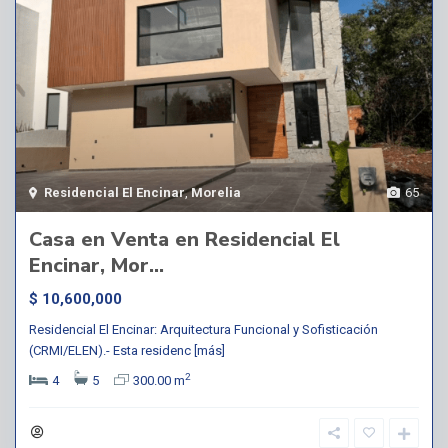
Residencial El Encinar
,
Morelia
65
Casa en Venta en Residencial El
Encinar, Mor...
$ 10,600,000
Residencial El Encinar: Arquitectura Funcional y Sofisticación
(CRMI/ELEN).- Esta residenc
[más]
2
4
5
300.00 m