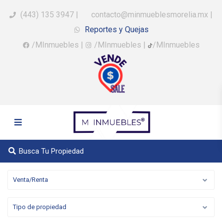
(443) 135 3947
|
contacto@minmueblesmorelia.mx
|
Reportes y Quejas
/MInmuebles
|
/MInmuebles
|
/MInmuebles
Busca Tu Propiedad
Venta/Renta
Tipo de propiedad