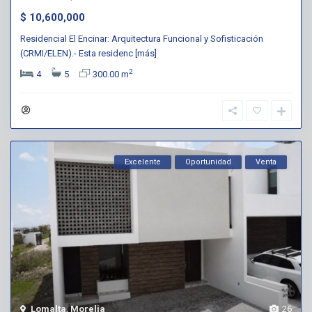
$ 10,600,000
Residencial El Encinar: Arquitectura Funcional y Sofisticación
(CRMI/ELEN).- Esta residenc
[más]
2
4
5
300.00 m
Excelente
Oportunidad
Venta
Lomalta
,
Morelia
26