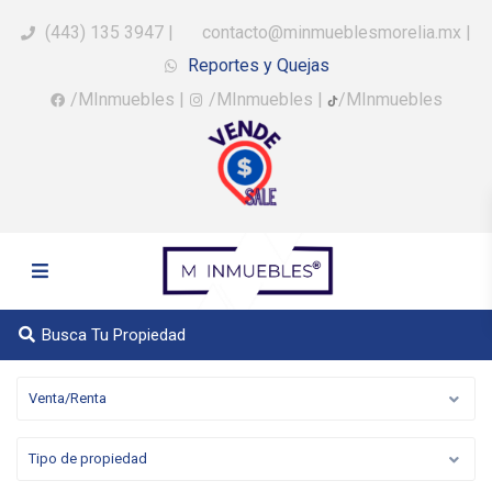
(443) 135 3947
|
contacto@minmueblesmorelia.mx
|
Reportes y Quejas
/MInmuebles
|
/MInmuebles
|
/MInmuebles
Busca Tu Propiedad
Venta/Renta
Tipo de propiedad