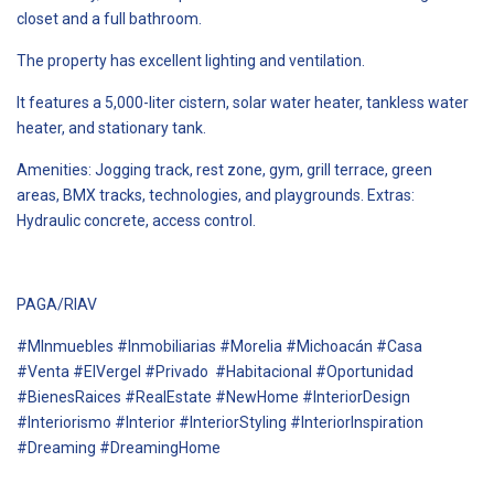
closet and a full bathroom.
The property has excellent lighting and ventilation.
It features a 5,000-liter cistern, solar water heater, tankless water
heater, and stationary tank.
Amenities: Jogging track, rest zone, gym, grill terrace, green
areas, BMX tracks, technologies, and playgrounds. Extras:
Hydraulic concrete, access control.
PAGA/RIAV
#MInmuebles #Inmobiliarias #Morelia #Michoacán #Casa
#Venta #ElVergel #Privado #Habitacional #Oportunidad
#BienesRaices #RealEstate #NewHome #InteriorDesign
#Interiorismo #Interior #InteriorStyling #InteriorInspiration
#Dreaming #DreamingHome