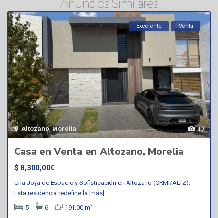
Anuncios Similares
Excelente
Venta
Altozano
,
Morelia
10
Casa en Venta en Altozano, Morelia
$ 8,300,000
Una Joya de Espacio y Sofisticación en Altozano (CRMI/ALTZ).-
Esta residencia redefine la
[más]
2
5
6
191.00 m