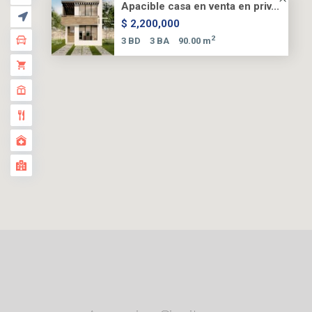
Apacible casa en venta en priv...
$ 2,200,000
2
3 BD
3 BA
90.00 m