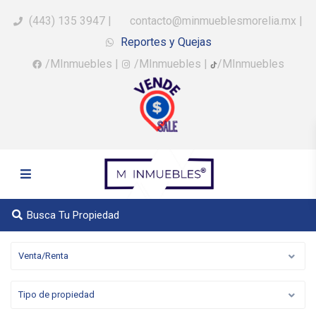
(443) 135 3947
|
contacto@minmueblesmorelia.mx
|
Reportes y Quejas
/MInmuebles
|
/MInmuebles
|
/MInmuebles
Busca Tu Propiedad
Venta/Renta
Tipo de propiedad