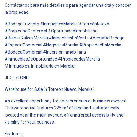
Contáctanos para más detalles o para agendar una cita y conocer
la propiedad.
#BodegaEnVenta #InmueblesMorelia #TorreónNuevo
#PropiedadComercial #OportunidadInmobiliaria
#BienesRaícesMorelia #InmueblesEnVenta #VentaDeBodega
#EspacioComercial #NegociosMorelia #PropiedadEnMorelia
#BodegaComercial #InversionInmobiliaria
#InmueblesDeOportunidad #PropiedadesMorelia
M Inmuebles, Inmobiliaria en Morelia.
JUGO/TONU
Warehouse for Sale in Torreón Nuevo, Morelia!
An excellent opportunity for entrepreneurs or business owners!
This warehouse features 225 m² of land and is strategically
located near the main avenue, offering great accessibility and
visibility for your business.
Features: