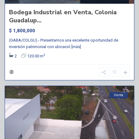
Bodega Industrial en Venta, Colonia
Guadalup...
$ 1,800,000
(GABA/COLGU).- Presentamos una excelente oportunidad de
inversión patrimonial con ubicació
[más]
2
2
120.00 m
Venta