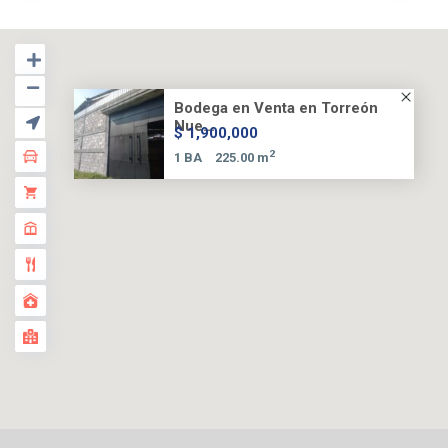
Bodega en Venta en Torreón
Nue...
$ 1,900,000
2
1 BA
225.00 m