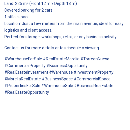
Land: 225 m² (Front 12 m x Depth 18 m)
Covered parking for 2 cars
1 office space
Location: Just a few meters from the main avenue, ideal for easy
logistics and client access.
Perfect for storage, workshops, retail, or any business activity!
Contact us for more details or to schedule a viewing.
#WarehouseForSale #RealEstateMorelia #TorreonNuevo
#CommercialProperty #BusinessOpportunity
#RealEstateInvestment #Warehouse #InvestmentProperty
#MoreliaRealEstate #BusinessSpace #CommercialSpace
#PropertiesForSale #WarehouseSale #BusinessRealEstate
#RealEstateOpportunity