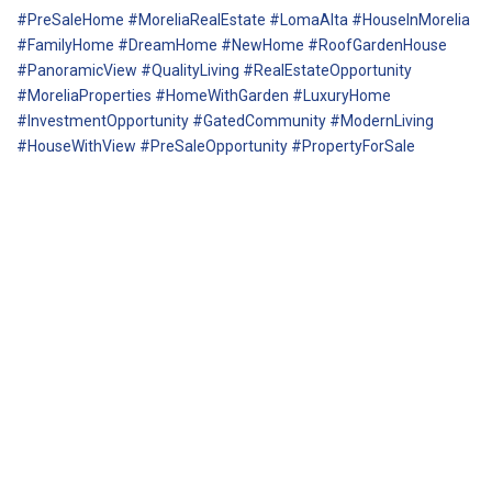
#PreSaleHome #MoreliaRealEstate #LomaAlta #HouseInMorelia
#FamilyHome #DreamHome #NewHome #RoofGardenHouse
#PanoramicView #QualityLiving #RealEstateOpportunity
#MoreliaProperties #HomeWithGarden #LuxuryHome
#InvestmentOpportunity #GatedCommunity #ModernLiving
#HouseWithView #PreSaleOpportunity #PropertyForSale