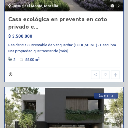
Jesus del Monte
,
Morelia
12
Casa ecológica en preventa en coto
privado e...
$ 3,500,000
Residencia Sustentable de Vanguardia: (LUHU/ALME).- Descubra
una propiedad que trasciende
[más]
2
2
55.00 m
Excelente