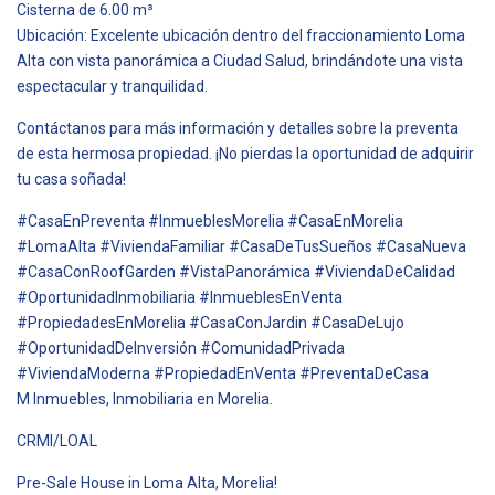
Cisterna de 6.00 m³
Ubicación: Excelente ubicación dentro del fraccionamiento Loma
Alta con vista panorámica a Ciudad Salud, brindándote una vista
espectacular y tranquilidad.
Contáctanos para más información y detalles sobre la preventa
de esta hermosa propiedad. ¡No pierdas la oportunidad de adquirir
tu casa soñada!
#CasaEnPreventa #InmueblesMorelia #CasaEnMorelia
#LomaAlta #ViviendaFamiliar #CasaDeTusSueños #CasaNueva
#CasaConRoofGarden #VistaPanorámica #ViviendaDeCalidad
#OportunidadInmobiliaria #InmueblesEnVenta
#PropiedadesEnMorelia #CasaConJardin #CasaDeLujo
#OportunidadDeInversión #ComunidadPrivada
#ViviendaModerna #PropiedadEnVenta #PreventaDeCasa
M Inmuebles, Inmobiliaria en Morelia.
CRMI/LOAL
Pre-Sale House in Loma Alta, Morelia!