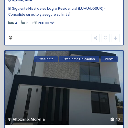
El Siguiente Nivel de su Logro Residencial (LUHU/LOSUR).-
Consolide su éxito y asegure su
[más]
2
4
5
200.00 m
Excelente
Excelente Ubicación
Venta
Altozano
,
Morelia
10