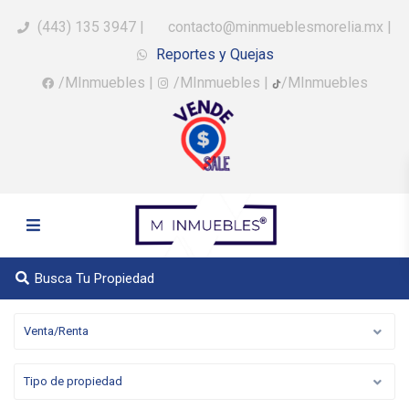
(443) 135 3947
|
contacto@minmueblesmorelia.mx
|
Reportes y Quejas
/MInmuebles
|
/MInmuebles
|
/MInmuebles
Busca Tu Propiedad
Venta/Renta
Tipo de propiedad