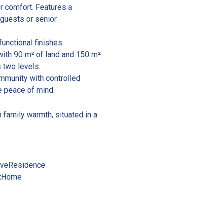
 comfort. Features a
 guests or senior
unctional finishes.
ith 90 m² of land and 150 m²
s two levels.
mmunity with controlled
e peace of mind.
 family warmth, situated in a
iveResidence
xtHome