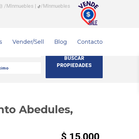
/MInmuebles
|
/MInmuebles
s
Vender/Sell
Blog
Contacto
nto Abedules,
$ 15,000