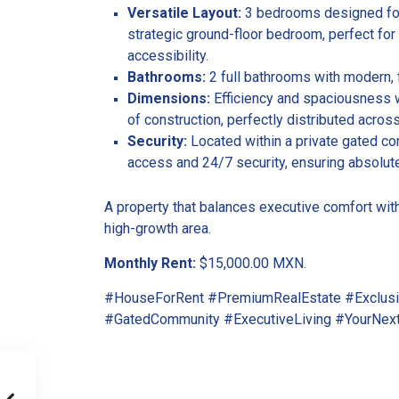
Versatile Layout:
3 bedrooms designed for
strategic ground-floor bedroom, perfect for
accessibility.
Bathrooms:
2 full bathrooms with modern, f
Dimensions:
Efficiency and spaciousness w
of construction, perfectly distributed acros
Security:
Located within a private gated co
access and 24/7 security, ensuring absolut
A property that balances executive comfort with
high-growth area.
Monthly Rent:
$15,000.00 MXN.
#HouseForRent #PremiumRealEstate #Exclus
#GatedCommunity #ExecutiveLiving #YourNe