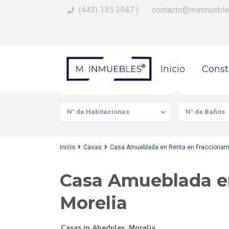
(443) 135 3947
|
contacto@minmueble
Busca Tu Propiedad
Inicio
Const
Venta/Renta
Tipo de prop
N° de Habitaciones
N° de Baños
Inicio
Casas
Casa Amueblada en Renta en Fraccionami
Casa Amueblada e
Morelia
Casas
in
Abedules
,
Morelia