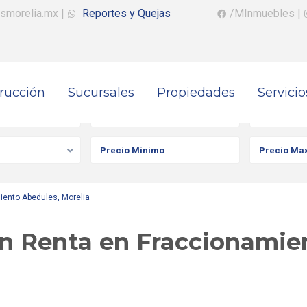
smorelia.mx
|
Reportes y Quejas
/MInmuebles
|
rucción
Sucursales
Propiedades
Servicio
iedad
Ciudad
Colonia
ento Abedules, Morelia
n Renta en Fraccionamie