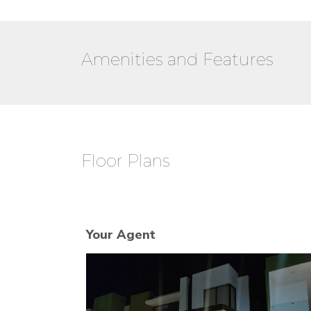
Amenities and Features
Floor Plans
Your Agent