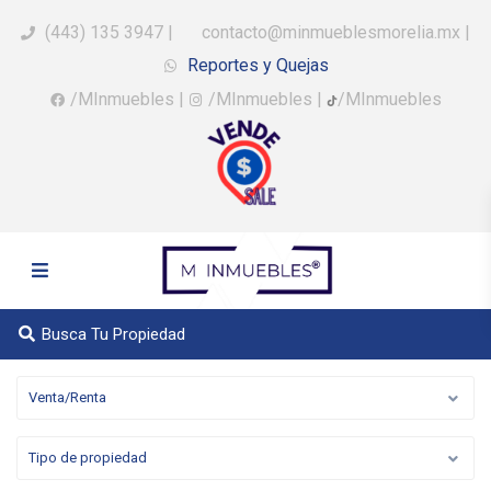
(443) 135 3947
|
contacto@minmueblesmorelia.mx
|
Reportes y Quejas
/MInmuebles
|
/MInmuebles
|
/MInmuebles
Busca Tu Propiedad
Venta/Renta
Tipo de propiedad