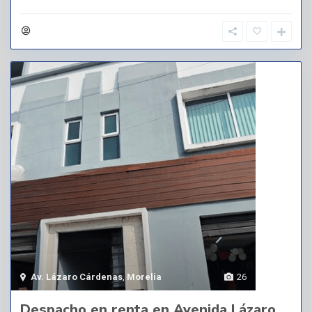
Av. Lázaro Cárdenas
,
Morelia
26
Despacho en renta en Avenida Lázaro