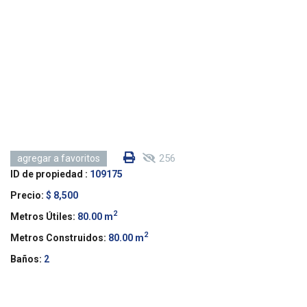
256
agregar a favoritos
ID de propiedad :
109175
Precio:
$ 8,500
2
Metros Útiles:
80.00 m
2
Metros Construidos:
80.00 m
Baños:
2