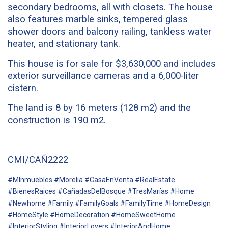
secondary bedrooms, all with closets. The house
also features marble sinks, tempered glass
shower doors and balcony railing, tankless water
heater, and stationary tank.
This house is for sale for $3,630,000 and includes
exterior surveillance cameras and a 6,000-liter
cistern.
The land is 8 by 16 meters (128 m2) and the
construction is 190 m2.
CMI/CAÑ2222
#MInmuebles #Morelia #CasaEnVenta #RealEstate
#BienesRaices #CañadasDelBosque #TresMarías #Home
#Newhome #Family #FamilyGoals #FamilyTime #HomeDesign
#HomeStyle #HomeDecoration #HomeSweetHome
#InteriorStyling #InteriorLovers #InteriorAndHome