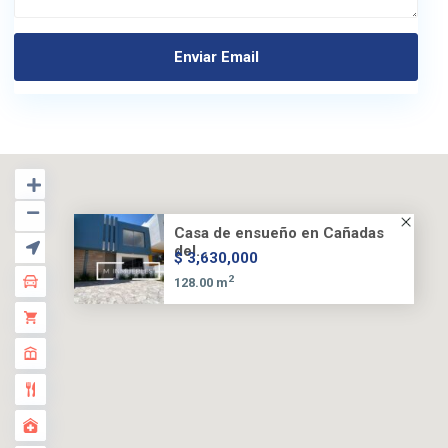
Casa de ensueño en Cañadas
del...
$ 3,630,000
2
128.00 m