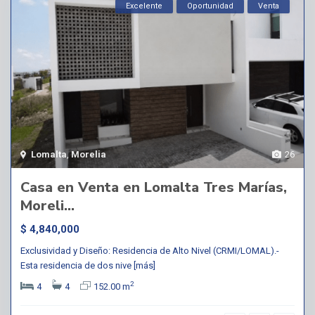
Excelente
Oportunidad
Venta
Lomalta
,
Morelia
26
Casa en Venta en Lomalta Tres Marías,
Moreli...
$ 4,840,000
Exclusividad y Diseño: Residencia de Alto Nivel (CRMI/LOMAL).-
Esta residencia de dos nive
[más]
2
4
4
152.00 m