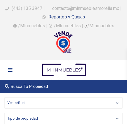
(443) 135 3947
|
contacto@minmueblesmorelia.mx
|
Reportes y Quejas
/MInmuebles
|
/MInmuebles
|
/MInmuebles
Busca Tu Propiedad
Venta/Renta
Tipo de propiedad