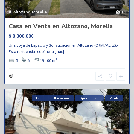
Altozano
,
Morelia
10
Casa en Venta en Altozano, Morelia
$ 8,300,000
Una Joya de Espacio y Sofisticación en Altozano (CRMI/ALTZ).-
Esta residencia redefine la
[más]
2
5
6
191.00 m
Excelente Ubicación
Oportunidad
Venta