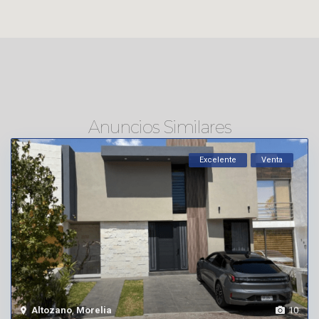
Anuncios Similares
Excelente
Venta
Altozano
,
Morelia
10