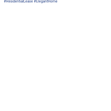
#ResidentialLease #ElegantHome