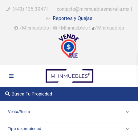
(443) 135 3947
|
contacto@minmueblesmorelia.mx
|
Reportes y Quejas
/MInmuebles
|
/MInmuebles
|
/MInmuebles
Busca Tu Propiedad
Venta/Renta
Tipo de propiedad