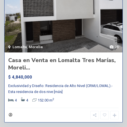
Lomalta
,
Morelia
26
Casa en Venta en Lomalta Tres Marías,
Moreli...
$ 4,840,000
Exclusividad y Diseño: Residencia de Alto Nivel (CRMI/LOMAL).-
Esta residencia de dos nive
[más]
2
4
4
152.00 m