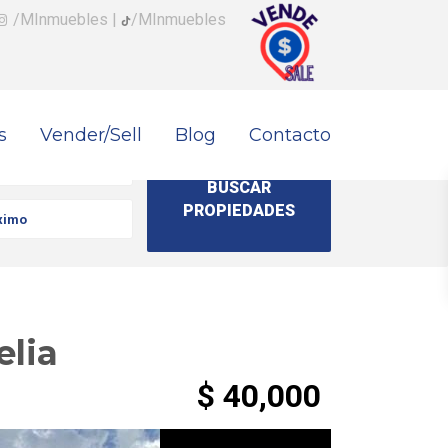
/MInmuebles
|
/MInmuebles
s
Vender/Sell
Blog
Contacto
elia
$ 40,000