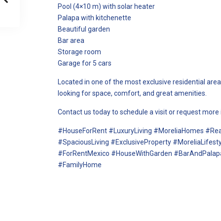
Pool (4×10 m) with solar heater
Palapa with kitchenette
Beautiful garden
Bar area
Storage room
Garage for 5 cars
Located in one of the most exclusive residential areas
looking for space, comfort, and great amenities.
Contact us today to schedule a visit or request more
#HouseForRent #LuxuryLiving #MoreliaHomes #Re
#SpaciousLiving #ExclusiveProperty #MoreliaLife
#ForRentMexico #HouseWithGarden #BarAndPalapa
#FamilyHome