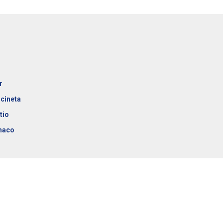
r
cineta
tio
naco