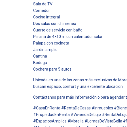
Sala de TV
Comedor
Cocina integral
Dos salas con chimenea
Cuarto de servicio con baño
Piscina de 4×10 m con calentador solar
Palapa con cocineta
Jardín amplio
Cantina
Bodega
Cochera para 5 autos
Ubicada en una de las zonas más exclusivas de Moreli
buscan espacio, confort y una excelente ubicación.
Contáctanos para más información o para agendar tu
#CasaEnRenta #RentaDeCasas #Inmuebles #Bienes
#PropiedadEnRenta #ViviendaDeLujo #RentaDeLuj
#EspaciosAmplios #Morelia #LomasDeVistaBella #