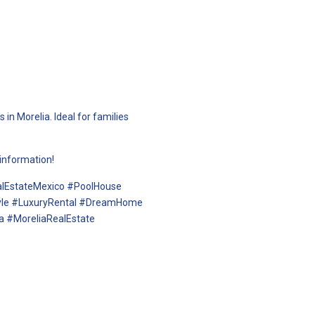
 in Morelia. Ideal for families
 information!
alEstateMexico #PoolHouse
style #LuxuryRental #DreamHome
 #MoreliaRealEstate