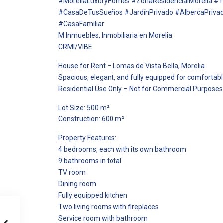
#MoreliaLuxuryHomes #ZonaResidencialMorelia #T
#CasaDeTusSueños #JardínPrivado #AlbercaPrivad
#CasaFamiliar
M Inmuebles, Inmobiliaria en Morelia
CRMI/VIBE
House for Rent – Lomas de Vista Bella, Morelia
Spacious, elegant, and fully equipped for comfortable
Residential Use Only – Not for Commercial Purposes
Lot Size: 500 m²
Construction: 600 m²
Property Features:
4 bedrooms, each with its own bathroom
9 bathrooms in total
TV room
Dining room
Fully equipped kitchen
Two living rooms with fireplaces
Service room with bathroom