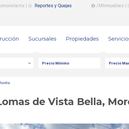
smorelia.mx
|
Reportes y Quejas
/MInmuebles
|
rucción
Sucursales
Propiedades
Servicio
iedad
Ciudad
Colonia
orelia
omas de Vista Bella, Mor