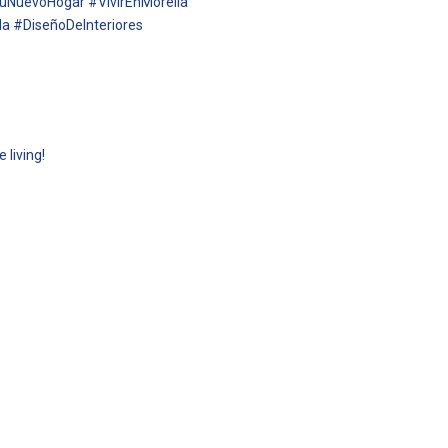
uNuevoHogar #VivirEnMorelia
a #DiseñoDeInteriores
 living!