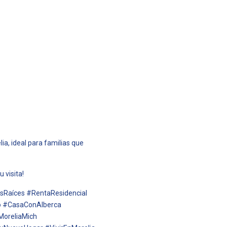
a, ideal para familias que
 visita!
Raíces #RentaResidencial
o #CasaConAlberca
MoreliaMich