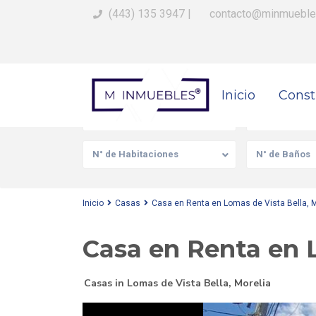
(443) 135 3947
|
contacto@minmueble
Busca Tu Propiedad
Inicio
Const
Venta/Renta
Tipo de prop
N° de Habitaciones
N° de Baños
Inicio
Casas
Casa en Renta en Lomas de Vista Bella, M
Casa en Renta en L
Casas
in
Lomas de Vista Bella
,
Morelia