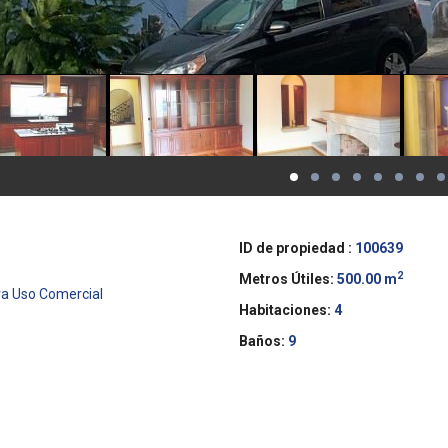
ID de propiedad :
100639
2
Metros Útiles:
500.00 m
ra Uso Comercial
Habitaciones:
4
Baños:
9