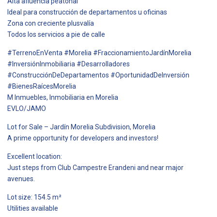
Alta afluencia peatonal
Ideal para construcción de departamentos u oficinas
Zona con creciente plusvalía
Todos los servicios a pie de calle
#TerrenoEnVenta #Morelia #FraccionamientoJardínMorelia
#InversiónInmobiliaria #Desarrolladores
#ConstrucciónDeDepartamentos #OportunidadDeInversión
#BienesRaícesMorelia
M Inmuebles, Inmobiliaria en Morelia
EVLO/JAMO
Lot for Sale – Jardín Morelia Subdivision, Morelia
A prime opportunity for developers and investors!
Excellent location:
Just steps from Club Campestre Erandeni and near major
avenues.
Lot size: 154.5 m²
Utilities available