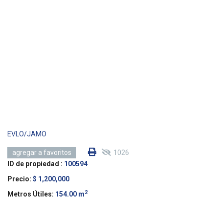
EVLO/JAMO
1026
agregar a favoritos
ID de propiedad :
100594
Precio:
$ 1,200,000
2
Metros Útiles:
154.00 m