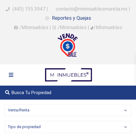
(443) 135 3947
|
contacto@minmueblesmorelia.mx
|
Reportes y Quejas
/MInmuebles
|
/MInmuebles
|
/MInmuebles
Busca Tu Propiedad
Venta/Renta
Tipo de propiedad