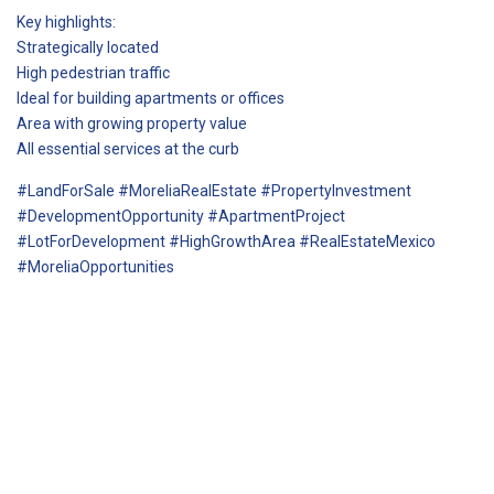
Key highlights:
Strategically located
High pedestrian traffic
Ideal for building apartments or offices
Area with growing property value
All essential services at the curb
#LandForSale #MoreliaRealEstate #PropertyInvestment
#DevelopmentOpportunity #ApartmentProject
#LotForDevelopment #HighGrowthArea #RealEstateMexico
#MoreliaOpportunities