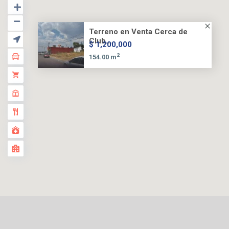
Terreno en Venta Cerca de
Club...
$ 1,200,000
2
154.00 m