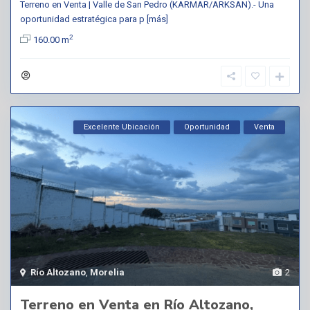
Terreno en Venta | Valle de San Pedro (KARMAR/ARKSAN).- Una
oportunidad estratégica para p
[más]
2
160.00 m
Excelente Ubicación
Oportunidad
Venta
Río Altozano
,
Morelia
2
Terreno en Venta en Río Altozano,