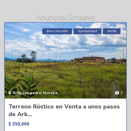
Anuncios Similares
Bien Ubicada
Oportunidad
Venta
Arko san pedro
,
Morelia
5
Terreno Rústico en Venta a unos pasos
de Ark...
$ 250,000