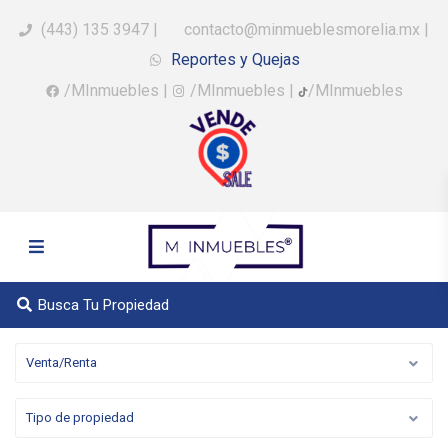
(443) 135 3947
|
contacto@minmueblesmorelia.mx
|
Reportes y Quejas
/MInmuebles
|
/MInmuebles
|
/MInmuebles
Busca Tu Propiedad
Venta/Renta
Tipo de propiedad