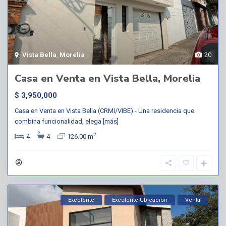
Vista Bella
,
Morelia
20
Casa en Venta en Vista Bella, Morelia
$ 3,950,000
Casa en Venta en Vista Bella (CRMI/VIBE).- Una residencia que
combina funcionalidad, elega
[más]
2
4
4
126.00 m
Excelente
Excelente Ubicación
Venta