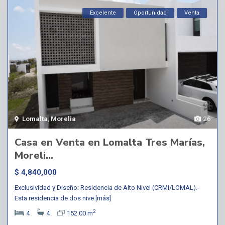
Excelente
Oportunidad
Venta
Lomalta
,
Morelia
26
Casa en Venta en Lomalta Tres Marías,
Moreli...
$ 4,840,000
Exclusividad y Diseño: Residencia de Alto Nivel (CRMI/LOMAL).-
Esta residencia de dos nive
[más]
2
4
4
152.00 m