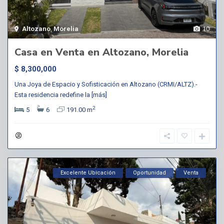
Altozano
,
Morelia
10
Casa en Venta en Altozano, Morelia
$ 8,300,000
Una Joya de Espacio y Sofisticación en Altozano (CRMI/ALTZ).-
Esta residencia redefine la
[más]
2
5
6
191.00 m
Excelente Ubicación
Oportunidad
Venta