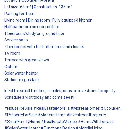
Location: Ocolusen, Morelia
Lot size: 64 m² | Construction: 135 m²
Parking for 1 car
Living room | Dining room | Fully equipped kitchen
Half bathroom on ground floor
1 bedroom/study on ground floor
Service patio
2 bedrooms with full bathrooms and closets
TV room
Terrace with great views
Cistern
Solar water heater
Stationary gas tank
Ideal for small families, couples, or as an investment property.
Schedule a visit today and come see it!
#HouseForSale #RealEstateMorelia #MoreliaHomes #Ocolusen
#PropertyForSale #ModernHome #InvestmentProperty
#SmallFamilyHome #RealEstateMexico #HomeWithTerrace
#SolarWaterHeater #FunctionalDesign #MoreliaLiving