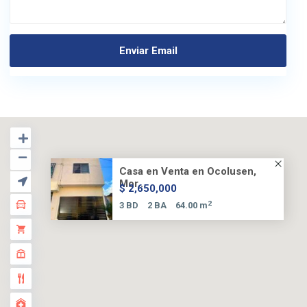
Casa en Venta en Ocolusen,
Mor...
$ 2,650,000
2
3 BD
2 BA
64.00 m