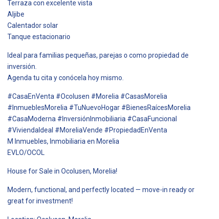
Terraza con excelente vista
Aljibe
Calentador solar
Tanque estacionario
Ideal para familias pequeñas, parejas o como propiedad de
inversión.
Agenda tu cita y conócela hoy mismo.
#CasaEnVenta #Ocolusen #Morelia #CasasMorelia
#InmueblesMorelia #TuNuevoHogar #BienesRaícesMorelia
#CasaModerna #InversiónInmobiliaria #CasaFuncional
#ViviendaIdeal #MoreliaVende #PropiedadEnVenta
M Inmuebles, Inmobiliaria en Morelia
EVLO/OCOL
House for Sale in Ocolusen, Morelia!
Modern, functional, and perfectly located — move-in ready or
great for investment!