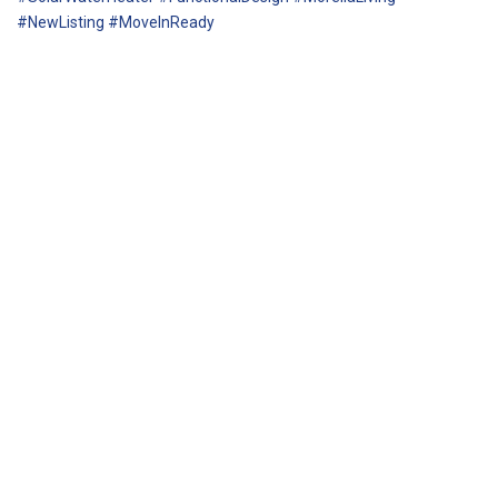
#NewListing #MoveInReady