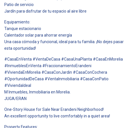
Patio de servicio
Jardín para disfrutar de tu espacio al aire libre
Equipamiento:
Tanque estacionario
Calentador solar para ahorrar energía
Una casa cómoda y funcional, ideal para tu familia. ¡No dejes pasar
esta oportunidad!
#CasaEnVenta #VentaDeCasa #CasaUnaPlanta #CasaEnMorelia
#InmueblesEnVenta #FraccionamientoErandeni
#ViviendaEnMorelia #CasaConJardin #CasaConCochera
#OportunidadDeCasa #VentaInmobiliaria #CasaConPatio
#ViviendaIdeal
M Inmuebles, Inmobiliaria en Morelia.
JUGA/ERAN
One-Story House for Sale Near Erandeni Neighborhood!
An excellent opportunity to live comfortably in a quiet area!
Property Features: