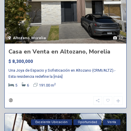
Altozano
,
Morelia
10
Casa en Venta en Altozano, Morelia
$ 8,300,000
Una Joya de Espacio y Sofisticación en Altozano (CRMI/ALTZ).-
Esta residencia redefine la
[más]
2
5
6
191.00 m
Excelente Ubicación
Oportunidad
Venta