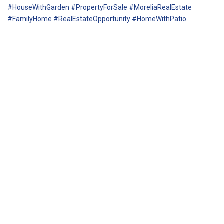
#HouseWithGarden #PropertyForSale #MoreliaRealEstate
#FamilyHome #RealEstateOpportunity #HomeWithPatio