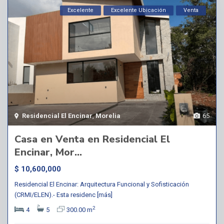
Excelente
Excelente Ubicación
Venta
Residencial El Encinar
,
Morelia
65
Casa en Venta en Residencial El
Encinar, Mor...
$ 10,600,000
Residencial El Encinar: Arquitectura Funcional y Sofisticación
(CRMI/ELEN).- Esta residenc
[más]
2
4
5
300.00 m