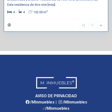
Esta residencia de dos nive
[más]
2
4
4
152.00 m
AVISO DE PRIVACIDAD
/MInmuebles
|
/MInmuebles
/MInmuebles