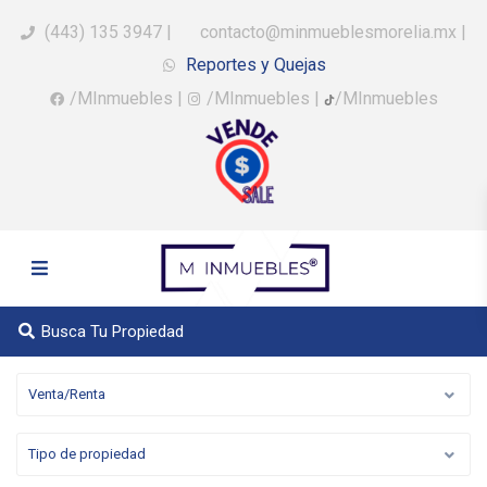
(443) 135 3947
|
contacto@minmueblesmorelia.mx
|
Reportes y Quejas
/MInmuebles
|
/MInmuebles
|
/MInmuebles
Busca Tu Propiedad
Venta/Renta
Tipo de propiedad