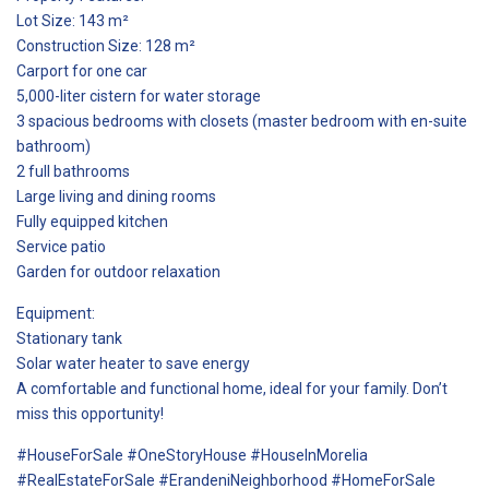
Lot Size: 143 m²
Construction Size: 128 m²
Carport for one car
5,000-liter cistern for water storage
3 spacious bedrooms with closets (master bedroom with en-suite
bathroom)
2 full bathrooms
Large living and dining rooms
Fully equipped kitchen
Service patio
Garden for outdoor relaxation
Equipment:
Stationary tank
Solar water heater to save energy
A comfortable and functional home, ideal for your family. Don’t
miss this opportunity!
#HouseForSale #OneStoryHouse #HouseInMorelia
#RealEstateForSale #ErandeniNeighborhood #HomeForSale