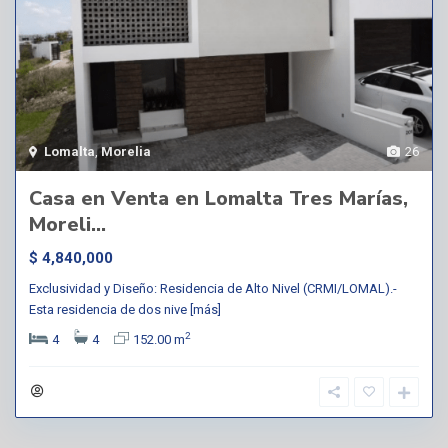
Lomalta
,
Morelia
26
Casa en Venta en Lomalta Tres Marías,
Moreli...
$ 4,840,000
Exclusividad y Diseño: Residencia de Alto Nivel (CRMI/LOMAL).-
Esta residencia de dos nive
[más]
2
4
4
152.00 m