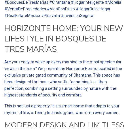
#BosquesDeTresMarias #Cirantana #HogarInteligente #Morelia
#VentaDePropiedades #VidaConEstilo #HogarDulceHogar
#RealEstateMexico #Plusvalia #InversionSegura
HORIZONTE HOME: YOUR NEW
LIFESTYLE IN BOSQUES DE
TRES MARÍAS
Are you ready to wake up every morning to the most spectacular
views in the area? We present the Horizonte Home, located in the
exclusive private gated community of Cirantana. This space has
been designed for those who settle for nothing less than
perfection, combining a setting surrounded by nature with the
highest standards of security and comfort.
This is not just a property; it is a smart home that adapts to your
rhythm of life, offering technology and warmth in every corner.
MODERN DESIGN AND LIMITLESS