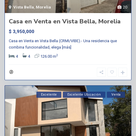
Vista Bella
,
Morelia
20
Casa en Venta en Vista Bella, Morelia
$ 3,950,000
Casa en Venta en Vista Bella (CRMI/VIBE).- Una residencia que
combina funcionalidad, elega
[más]
2
4
4
126.00 m
Excelente
Excelente Ubicación
Venta