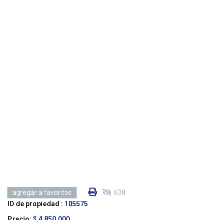
638
agregar a favoritos
ID de propiedad :
105575
Precio:
$ 4,850,000