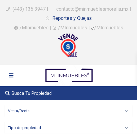
(443) 135 3947
|
contacto@minmueblesmorelia.mx
|
Reportes y Quejas
/MInmuebles
|
/MInmuebles
|
/MInmuebles
Busca Tu Propiedad
Venta/Renta
Tipo de propiedad