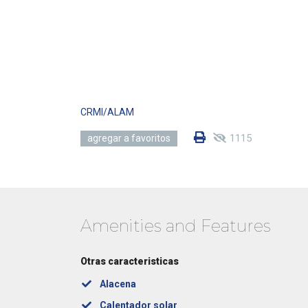
CRMI/ALAM
1115
agregar a favoritos
Amenities and Features
Otras caracteristicas
Alacena
Calentador solar