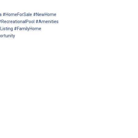
lia #HomeForSale #NewHome
RecreationalPool #Amenities
isting #FamilyHome
rtunity