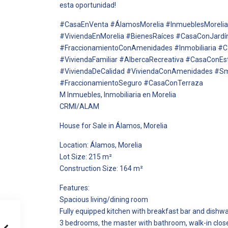
esta oportunidad!
#CasaEnVenta #ÁlamosMorelia #InmueblesMoreli
#ViviendaEnMorelia #BienesRaíces #CasaConJard
#FraccionamientoConAmenidades #Inmobiliaria #C
#ViviendaFamiliar #AlbercaRecreativa #CasaConEst
#ViviendaDeCalidad #ViviendaConAmenidades #
#FraccionamientoSeguro #CasaConTerraza
M Inmuebles, Inmobiliaria en Morelia
CRMI/ALAM
House for Sale in Álamos, Morelia
Location: Álamos, Morelia
Lot Size: 215 m²
Construction Size: 164 m²
Features:
Spacious living/dining room
Fully equipped kitchen with breakfast bar and dishw
3 bedrooms, the master with bathroom, walk-in clos