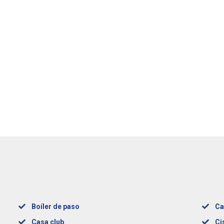
Boíler de paso
Ca
Casa club
Ci