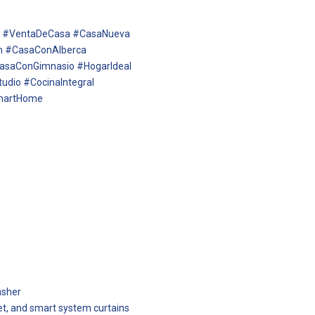
a #VentaDeCasa #CasaNueva
ín #CasaConAlberca
asaConGimnasio #HogarIdeal
udio #CocinaIntegral
SmartHome
asher
et, and smart system curtains