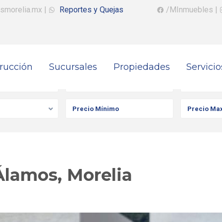
smorelia.mx
|
Reportes y Quejas
/MInmuebles
|
rucción
Sucursales
Propiedades
Servicio
iedad
Ciudad
Colonia
Álamos, Morelia