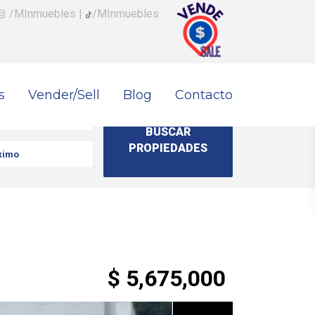
/MInmuebles
|
/MInmuebles
s
Vender/Sell
Blog
Contacto
$ 5,675,000