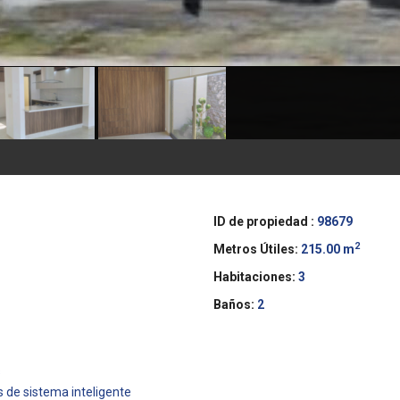
ID de propiedad :
98679
2
Metros Útiles:
215.00 m
Habitaciones:
3
Baños:
2
s
s de sistema inteligente