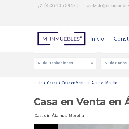
(443) 135 3947
|
contacto@minmueble
Busca Tu Propiedad
Inicio
Const
Venta/Renta
Tipo de prop
N° de Habitaciones
N° de Baños
Inicio
Casas
Casa en Venta en Álamos, Morelia
Casa en Venta en 
Casas
in
Álamos
,
Morelia