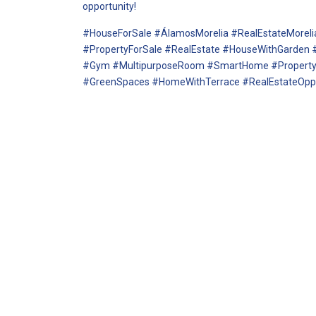
opportunity!
#HouseForSale #ÁlamosMorelia #RealEstateMore
#PropertyForSale #RealEstate #HouseWithGarden #
#Gym #MultipurposeRoom #SmartHome #PropertyL
#GreenSpaces #HomeWithTerrace #RealEstateOppo