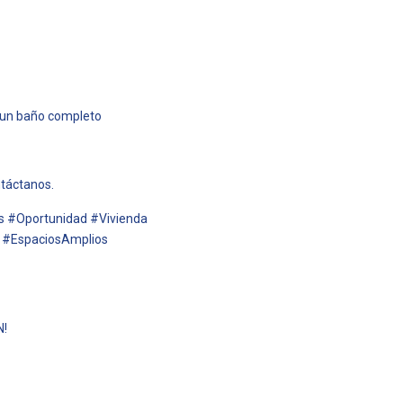
 un baño completo
ntáctanos.
 #Oportunidad #Vivienda
l #EspaciosAmplios
N!