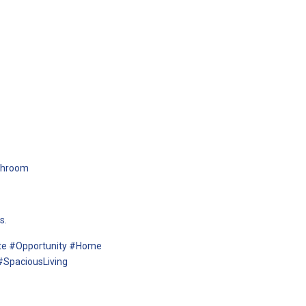
athroom
s.
te #Opportunity #Home
#SpaciousLiving