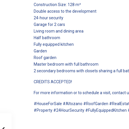
Construction Size: 128 m²
Double access to the development
24-hour security
Garage for 2 cars
Living room and dining area
Half bathroom
Fully equipped kitchen
Garden
Roof garden
Master bedroom with full bathroom
2 secondary bedrooms with closets sharing a full b
CREDITS ACCEPTED!
For more information or to schedule a visit, contact u
#HouseForSale #Altozano #RoofGarden #RealEsta
#Property #24HourSecurity #FullyEquippedKitchen 