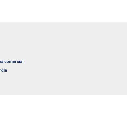
ea comercial
rdín