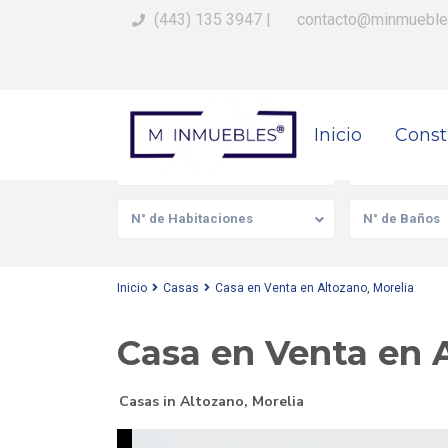
(443) 135 3947
|
contacto@minmueble
Busca Tu Propiedad
Inicio
Const
Venta/Renta
Tipo de prop
N° de Habitaciones
N° de Baños
Inicio
Casas
Casa en Venta en Altozano, Morelia
Casa en Venta en A
Casas
in
Altozano
,
Morelia