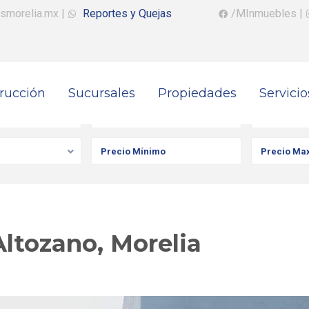
smorelia.mx
|
Reportes y Quejas
/MInmuebles
|
rucción
Sucursales
Propiedades
Servicio
iedad
Ciudad
Colonia
ltozano, Morelia