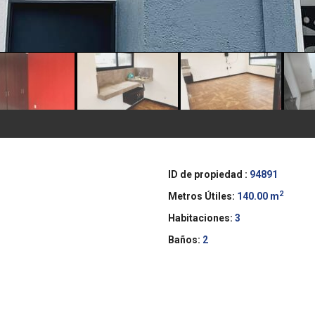
ID de propiedad :
94891
2
Metros Útiles:
140.00 m
Habitaciones:
3
Baños:
2