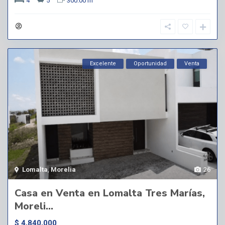
4
5
300.00 m
Excelente
Oportunidad
Venta
Lomalta
,
Morelia
26
Casa en Venta en Lomalta Tres Marías,
Moreli...
$ 4,840,000