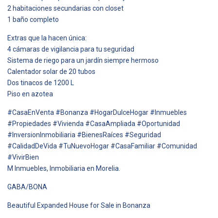
2 habitaciones secundarias con closet
1 baño completo
Extras que la hacen única:
4 cámaras de vigilancia para tu seguridad
Sistema de riego para un jardín siempre hermoso
Calentador solar de 20 tubos
Dos tinacos de 1200 L
Piso en azotea
#CasaEnVenta #Bonanza #HogarDulceHogar #Inmuebles
#Propiedades #Vivienda #CasaAmpliada #Oportunidad
#InversionInmobiliaria #BienesRaíces #Seguridad
#CalidadDeVida #TuNuevoHogar #CasaFamiliar #Comunidad
#VivirBien
M Inmuebles, Inmobiliaria en Morelia.
GABA/BONA
Beautiful Expanded House for Sale in Bonanza