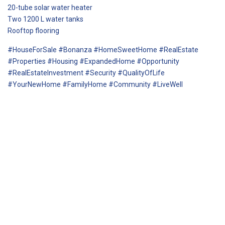
20-tube solar water heater
Two 1200 L water tanks
Rooftop flooring
#HouseForSale #Bonanza #HomeSweetHome #RealEstate
#Properties #Housing #ExpandedHome #Opportunity
#RealEstateInvestment #Security #QualityOfLife
#YourNewHome #FamilyHome #Community #LiveWell