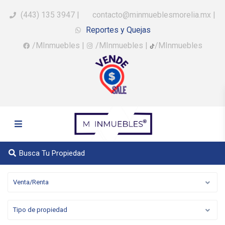
(443) 135 3947
|
contacto@minmueblesmorelia.mx
|
Reportes y Quejas
/MInmuebles
|
/MInmuebles
|
/MInmuebles
Busca Tu Propiedad
Venta/Renta
Tipo de propiedad