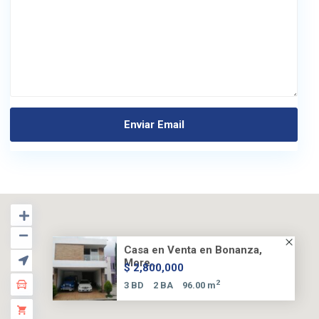
Casa en Venta en Bonanza,
More...
$ 2,800,000
2
3 BD
2 BA
96.00 m