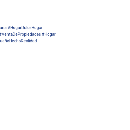
aria #HogarDulceHogar
a #VentaDePropiedades #Hogar
#SueñoHechoRealidad