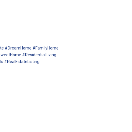
tate #DreamHome #FamilyHome
weetHome #ResidentialLiving
 #RealEstateListing