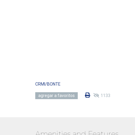
CRMI/BONTE
1133
agregar a favoritos
Amenities and Features