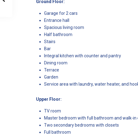
Ground Floor:
Garage for 2 cars
Entrance hall
Spacious living room
Half bathroom
Stairs
Bar
Integral kitchen with counter and pantry
Dining room
Terrace
Garden
Service area with laundry, water heater, and ho
Upper Floor:
TV room
Master bedroom with full bathroom and walk-in 
Two secondary bedrooms with closets
Full bathroom