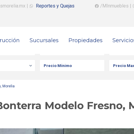
smorelia.mx
|
Reportes y Quejas
/MInmuebles
|
rucción
Sucursales
Propiedades
Servicio
iedad
Ciudad
Colonia
, Morelia
Bonterra Modelo Fresno, 