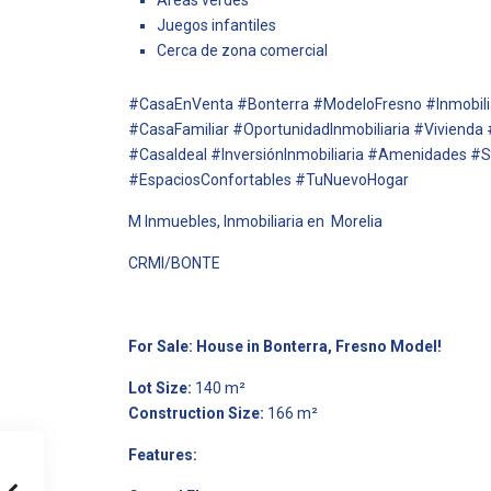
Áreas verdes
Juegos infantiles
Cerca de zona comercial
#CasaEnVenta #Bonterra #ModeloFresno #Inmobili
#CasaFamiliar #OportunidadInmobiliaria #Viviend
#CasaIdeal #InversiónInmobiliaria #Amenidades 
#EspaciosConfortables #TuNuevoHogar
M Inmuebles, Inmobiliaria en Morelia
CRMI/BONTE
For Sale: House in Bonterra, Fresno Model!
Lot Size:
140 m²
Construction Size:
166 m²
Features: