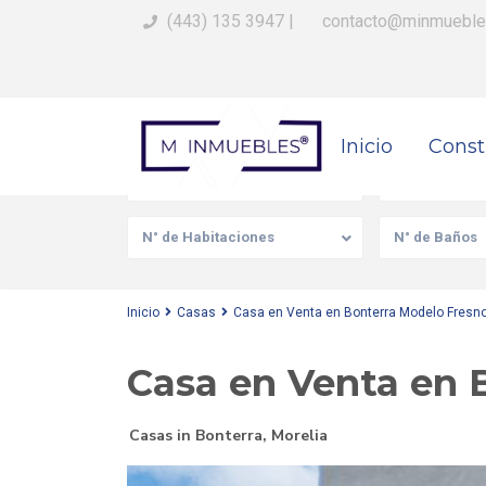
(443) 135 3947
|
contacto@minmueble
Busca Tu Propiedad
Inicio
Const
Venta/Renta
Tipo de prop
N° de Habitaciones
N° de Baños
Inicio
Casas
Casa en Venta en Bonterra Modelo Fresno
Casa en Venta en 
Casas
in
Bonterra
,
Morelia