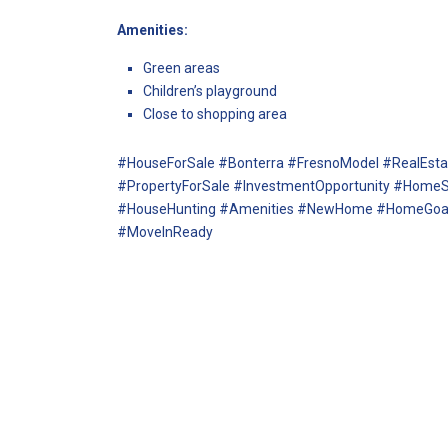
Amenities:
Green areas
Children’s playground
Close to shopping area
#HouseForSale #Bonterra #FresnoModel #RealEs
#PropertyForSale #InvestmentOpportunity #HomeS
#HouseHunting #Amenities #NewHome #HomeGoals
#MoveInReady