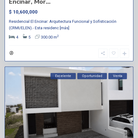
Encinar, Mor...
$ 10,600,000
Residencial El Encinar: Arquitectura Funcional y Sofisticación
(CRMI/ELEN).- Esta residenc
[más]
2
4
5
300.00 m
Excelente
Oportunidad
Venta