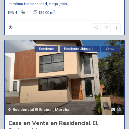
combina funcionalidad, elega
[más]
2
4
4
126.00 m
Excelente
Excelente Ubicación
Venta
Residencial El Encinar
,
Morelia
65
Casa en Venta en Residencial El