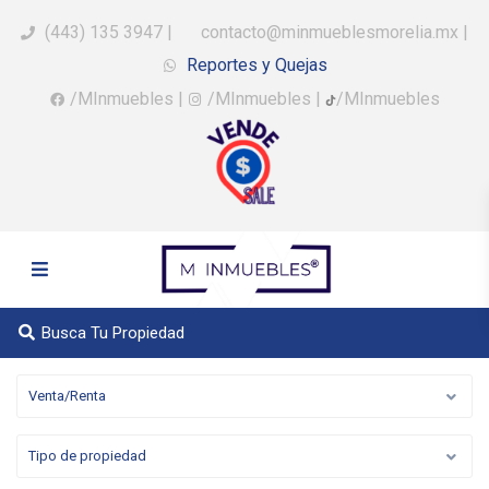
(443) 135 3947
|
contacto@minmueblesmorelia.mx
|
Reportes y Quejas
/MInmuebles
|
/MInmuebles
|
/MInmuebles
Busca Tu Propiedad
Venta/Renta
Tipo de propiedad