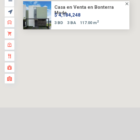
Casa en Venta en Bonterra
Mode...
$ 4,184,248
2
3 BD
3 BA
117.00 m