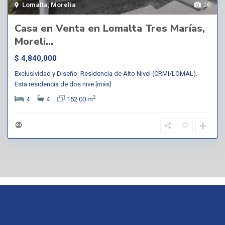
Lomalta
,
Morelia
26
Casa en Venta en Lomalta Tres Marías,
Moreli...
$ 4,840,000
Exclusividad y Diseño: Residencia de Alto Nivel (CRMI/LOMAL).-
Esta residencia de dos nive
[más]
2
4
4
152.00 m