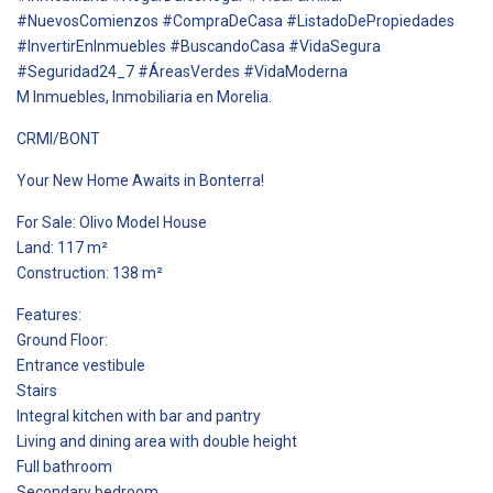
#NuevosComienzos #CompraDeCasa #ListadoDePropiedades
#InvertirEnInmuebles #BuscandoCasa #VidaSegura
#Seguridad24_7 #ÁreasVerdes #VidaModerna
M Inmuebles, Inmobiliaria en Morelia.
CRMI/BONT
Your New Home Awaits in Bonterra!
For Sale: Olivo Model House
Land: 117 m²
Construction: 138 m²
Features:
Ground Floor:
Entrance vestibule
Stairs
Integral kitchen with bar and pantry
Living and dining area with double height
Full bathroom
Secondary bedroom