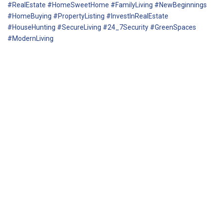
#RealEstate #HomeSweetHome #FamilyLiving #NewBeginnings
#HomeBuying #PropertyListing #InvestInRealEstate
#HouseHunting #SecureLiving #24_7Security #GreenSpaces
#ModernLiving