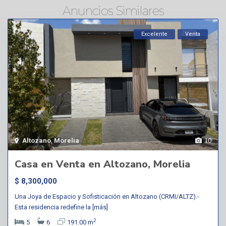
Anuncios Similares
Excelente
Venta
Altozano
,
Morelia
10
Casa en Venta en Altozano, Morelia
$ 8,300,000
Una Joya de Espacio y Sofisticación en Altozano (CRMI/ALTZ).-
Esta residencia redefine la
[más]
2
5
6
191.00 m