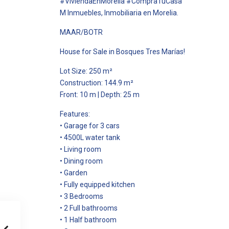
#ViviendaEnMorelia #CompraTuCasa
M Inmuebles, Inmobiliaria en Morelia.
MAAR/BOTR
House for Sale in Bosques Tres Marías!
Lot Size: 250 m²
Construction: 144.9 m²
Front: 10 m | Depth: 25 m
Features:
• Garage for 3 cars
• 4500L water tank
• Living room
• Dining room
• Garden
• Fully equipped kitchen
• 3 Bedrooms
• 2 Full bathrooms
• 1 Half bathroom