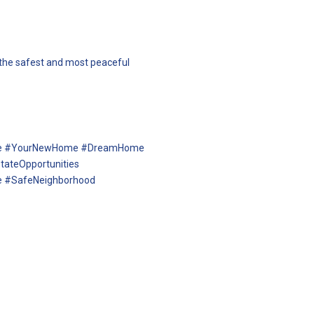
 the safest and most peaceful
Sale #YourNewHome #DreamHome
ateOpportunities
e #SafeNeighborhood