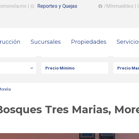
smorelia.mx
|
Reportes y Quejas
/MInmuebles
|
rucción
Sucursales
Propiedades
Servicio
iedad
Ciudad
Colonia
orelia
Bosques Tres Marias, More