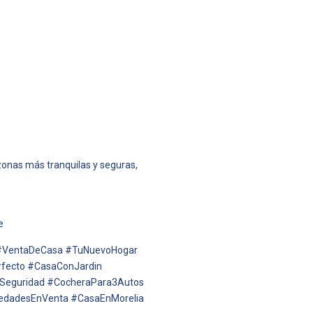
 zonas más tranquilas y seguras,
e
 #VentaDeCasa #TuNuevoHogar
fecto #CasaConJardin
onSeguridad #CocheraPara3Autos
iedadesEnVenta #CasaEnMorelia