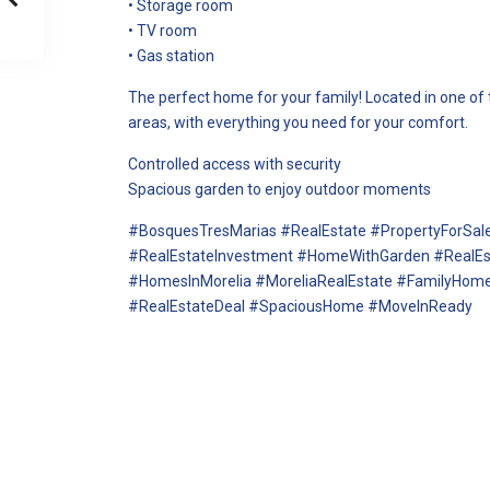
• Storage room
• TV room
• Gas station
The perfect home for your family! Located in one of
areas, with everything you need for your comfort.
Controlled access with security
Spacious garden to enjoy outdoor moments
#BosquesTresMarias #RealEstate #PropertyFor
#RealEstateInvestment #HomeWithGarden #RealEst
#HomesInMorelia #MoreliaRealEstate #FamilyHom
#RealEstateDeal #SpaciousHome #MoveInReady