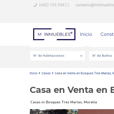
(443) 135 3947
|
contacto@minmueble
Busca Tu Propiedad
Inicio
Const
Venta/Renta
Tipo de prop
N° de Habitaciones
N° de Baños
Inicio
Casas
Casa en Venta en Bosques Tres Marias, M
Casa en Venta en 
Casas
in
Bosques Tres Marías
,
Morelia