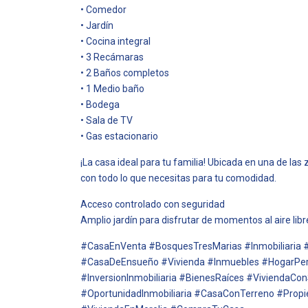
• Comedor
• Jardín
• Cocina integral
• 3 Recámaras
• 2 Baños completos
• 1 Medio baño
• Bodega
• Sala de TV
• Gas estacionario
¡La casa ideal para tu familia! Ubicada en una de las
con todo lo que necesitas para tu comodidad.
Acceso controlado con seguridad
Amplio jardín para disfrutar de momentos al aire libr
#CasaEnVenta #BosquesTresMarias #Inmobiliaria
#CasaDeEnsueño #Vivienda #Inmuebles #HogarPer
#InversionInmobiliaria #BienesRaíces #ViviendaC
#OportunidadInmobiliaria #CasaConTerreno #Prop