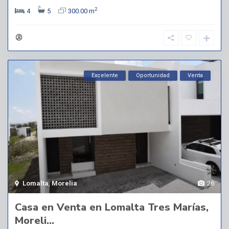
2
4
5
300.00 m
Excelente
Oportunidad
Venta
Lomalta
,
Morelia
26
Casa en Venta en Lomalta Tres Marías,
Moreli...