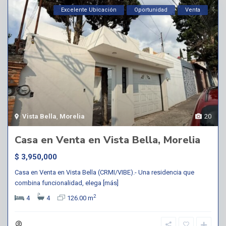
Excelente Ubicación
Oportunidad
Venta
Vista Bella
,
Morelia
20
Casa en Venta en Vista Bella, Morelia
$ 3,950,000
Casa en Venta en Vista Bella (CRMI/VIBE).- Una residencia que
combina funcionalidad, elega
[más]
2
4
4
126.00 m