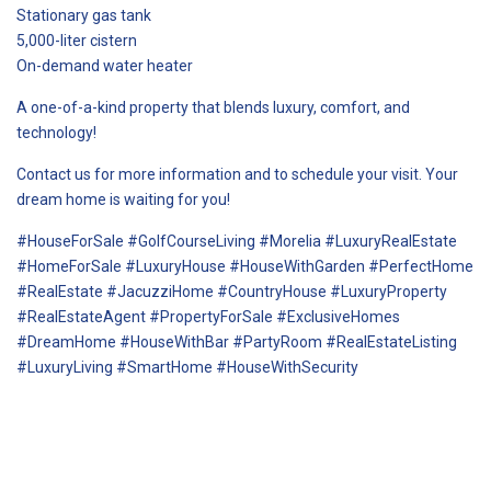
Stationary gas tank
5,000-liter cistern
On-demand water heater
A one-of-a-kind property that blends luxury, comfort, and
technology!
Contact us for more information and to schedule your visit. Your
dream home is waiting for you!
#HouseForSale #GolfCourseLiving #Morelia #LuxuryRealEstate
#HomeForSale #LuxuryHouse #HouseWithGarden #PerfectHome
#RealEstate #JacuzziHome #CountryHouse #LuxuryProperty
#RealEstateAgent #PropertyForSale #ExclusiveHomes
#DreamHome #HouseWithBar #PartyRoom #RealEstateListing
#LuxuryLiving #SmartHome #HouseWithSecurity