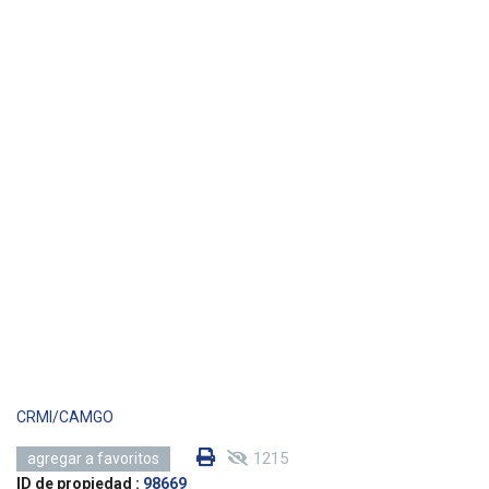
CRMI/CAMGO
1215
agregar a favoritos
ID de propiedad :
98669