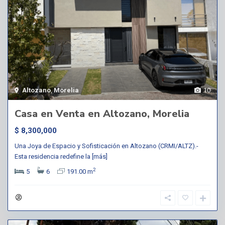
Altozano
,
Morelia
10
Casa en Venta en Altozano, Morelia
$ 8,300,000
Una Joya de Espacio y Sofisticación en Altozano (CRMI/ALTZ).-
Esta residencia redefine la
[más]
2
5
6
191.00 m