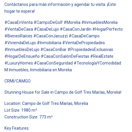
Contáctanos para más información y agendar tu visita. ¡Este
hogar te espera!
#CasaEnVenta #CampoDeGolf #Morelia #InmueblesMorelia
#VentaDeCasa #CasaDeLujo #CasaConJardín #HogarPerfecto
#BienesRaíces #CasaConJacuzzi #CasaDeCampo
#ViviendaDeLujo #Inmobiliaria #VentaDePropiedades
#InmueblesDeLujo #CasaConBar #PropiedadesExclusivas
#HogarDeEnsueño #CasaConSalónDeFiestas #RealEstate
#LuxuryHomes #CasaConSeguridad #TecnologíaYComodidad
M Inmuebles, Inmobiliaria en Morelia
CRMI/CAMGO
Stunning House for Sale in Campo de Golf Tres Marías, Morelia!
Location: Campo de Golf Tres Marías, Morelia
Lot Size: 1980 m²
Construction Size: 773 m²
Key Features: