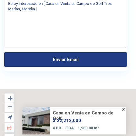
Casa en Venta en Campo de
Golf...
$ 22,212,000
2
4 BD
3 BA
1,980.00 m