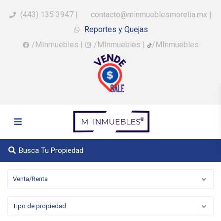
(443) 135 3947
|
contacto@minmueblesmorelia.mx
|
Reportes y Quejas
/MInmuebles
|
/MInmuebles
|
/MInmuebles
Busca Tu Propiedad
Venta/Renta
Tipo de propiedad