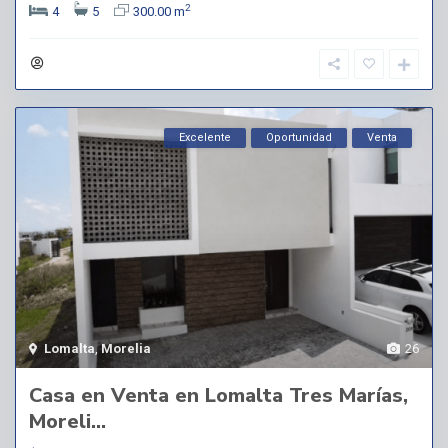
2
4
5
300.00 m
Excelente
Oportunidad
Venta
Lomalta
,
Morelia
26
Casa en Venta en Lomalta Tres Marías,
Moreli...