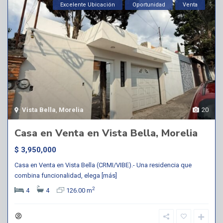
Excelente Ubicación
Oportunidad
Venta
Vista Bella
,
Morelia
20
Casa en Venta en Vista Bella, Morelia
$ 3,950,000
Casa en Venta en Vista Bella (CRMI/VIBE).- Una residencia que
combina funcionalidad, elega
[más]
2
4
4
126.00 m