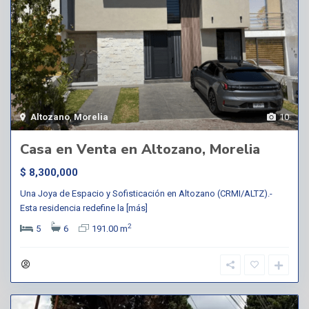
Altozano
,
Morelia
10
Casa en Venta en Altozano, Morelia
$ 8,300,000
Una Joya de Espacio y Sofisticación en Altozano (CRMI/ALTZ).-
Esta residencia redefine la
[más]
2
5
6
191.00 m