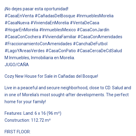
¡No dejes pasar esta oportunidad!
#CasaEnVenta #CañadasDelBosque #InmueblesMorelia
#CasaNueva #ViviendaEnMorelia #VentaDeCasa
#HogarEnMorelia #InmueblesMexico #CasaConJardín
#CasaConCochera #ViviendaFamiliar #CasaConAmenidades
#FraccionamientoConAmenidades #CanchaDeFutbol
#LagoYAreasVerdes #CasaConPatio #CasaCercaDeCdSalud
M Inmuebles, Inmobiliaria en Morelia.
JUGO/CAÑA
Cozy New House for Sale in Cañadas del Bosque!
Live in a peaceful and secure neighborhood, close to CD. Salud and
in one of Morelia’s most sought-after developments. The perfect
home for your family!
Features: Land: 6 x 16 (96 m²)
Construction: 112.72 m²
FIRST FLOOR: