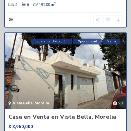
2
5
6
191.00 m
Excelente Ubicación
Oportunidad
Venta
Vista Bella
,
Morelia
20
Casa en Venta en Vista Bella, Morelia
$ 3,950,000