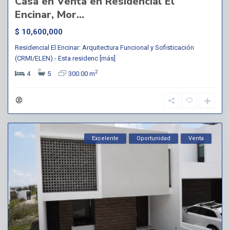
Casa en Venta en Residencial El
Encinar, Mor...
$ 10,600,000
Residencial El Encinar: Arquitectura Funcional y Sofisticación
(CRMI/ELEN).- Esta residenc
[más]
2
4
5
300.00 m
Excelente
Oportunidad
Venta