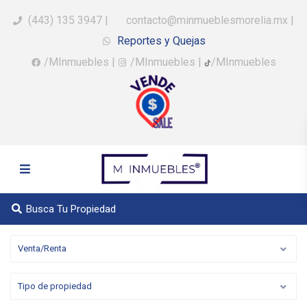
(443) 135 3947
|
contacto@minmueblesmorelia.mx
|
Reportes y Quejas
/MInmuebles
|
/MInmuebles
|
/MInmuebles
Busca Tu Propiedad
Venta/Renta
Tipo de propiedad