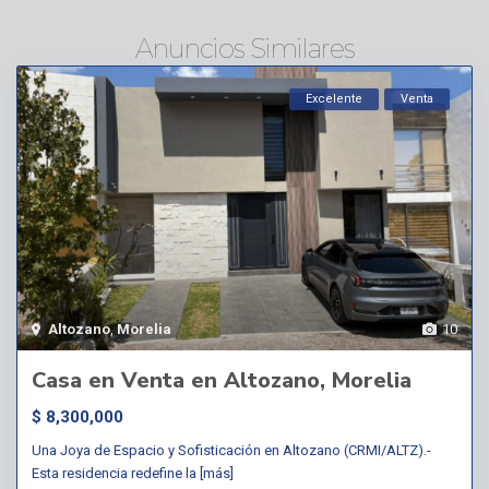
Anuncios Similares
Excelente
Venta
Altozano
,
Morelia
10
Casa en Venta en Altozano, Morelia
$ 8,300,000
Una Joya de Espacio y Sofisticación en Altozano (CRMI/ALTZ).-
Esta residencia redefine la
[más]