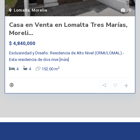
Lomalta
,
Morelia
26
Casa en Venta en Lomalta Tres Marías,
Moreli...
$ 4,840,000
Exclusividad y Diseño: Residencia de Alto Nivel (CRMI/LOMAL).-
Esta residencia de dos nive
[más]
2
4
4
152.00 m