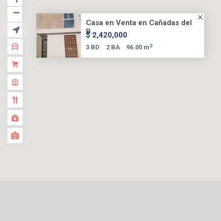
Casa en Venta en Cañadas del
B...
$ 2,420,000
2
3 BD
2 BA
96.00 m