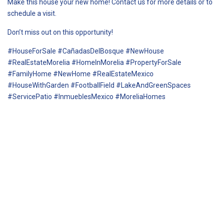
Make this house your new home! Contact us for more details or to
schedule a visit.
Don’t miss out on this opportunity!
#HouseForSale #CañadasDelBosque #NewHouse
#RealEstateMorelia #HomeInMorelia #PropertyForSale
#FamilyHome #NewHome #RealEstateMexico
#HouseWithGarden #FootballField #LakeAndGreenSpaces
#ServicePatio #InmueblesMexico #MoreliaHomes