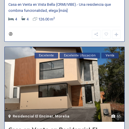
Casa en Venta en Vista Bella (CRMI/VIBE).- Una residencia que
combina funcionalidad, elega
[más]
2
4
4
126.00 m
Excelente
Excelente Ubicación
Venta
Residencial El Encinar
,
Morelia
65