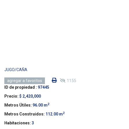
JUGO/CAÑA
1155
agregar a favoritos
ID de propiedad :
97445
Precio:
$ 2,420,000
2
Metros Útiles:
96.00 m
2
Metros Construidos:
112.00 m
Habitaciones:
3