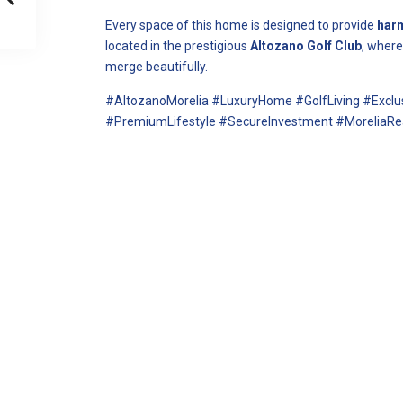
Every space of this home is designed to provide
harm
located in the prestigious
Altozano Golf Club
, wher
merge beautifully.
#AltozanoMorelia #LuxuryHome #GolfLiving #Exclu
#PremiumLifestyle #SecureInvestment #MoreliaRe