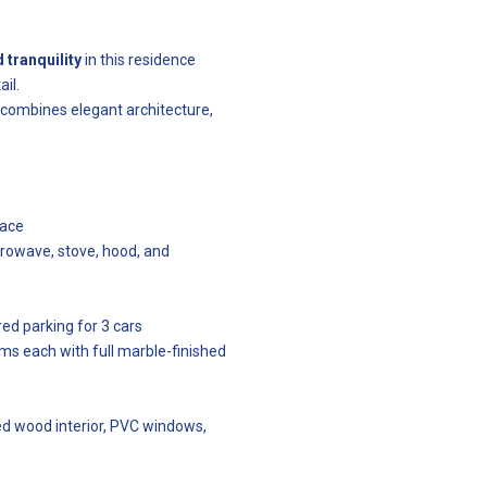
 tranquility
in this residence
il.
 combines elegant architecture,
lace
crowave, stove, hood, and
red parking for 3 cars
oms each with full marble-finished
ed wood interior, PVC windows,