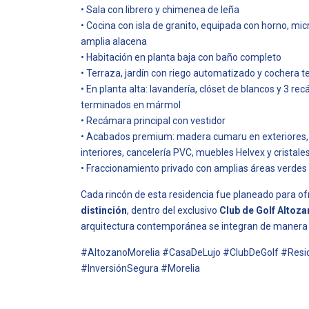
• Sala con librero y chimenea de leña
• Cocina con isla de granito, equipada con horno, mic
amplia alacena
• Habitación en planta baja con baño completo
• Terraza, jardín con riego automatizado y cochera 
• En planta alta: lavandería, clóset de blancos y 3 
terminados en mármol
• Recámara principal con vestidor
• Acabados premium: madera cumaru en exteriores, 
interiores, cancelería PVC, muebles Helvex y cristal
• Fraccionamiento privado con amplias áreas verdes
Cada rincón de esta residencia fue planeado para o
distinción
, dentro del exclusivo
Club de Golf Altoz
arquitectura contemporánea se integran de manera 
#AltozanoMorelia #CasaDeLujo #ClubDeGolf #Resi
#InversiónSegura #Morelia