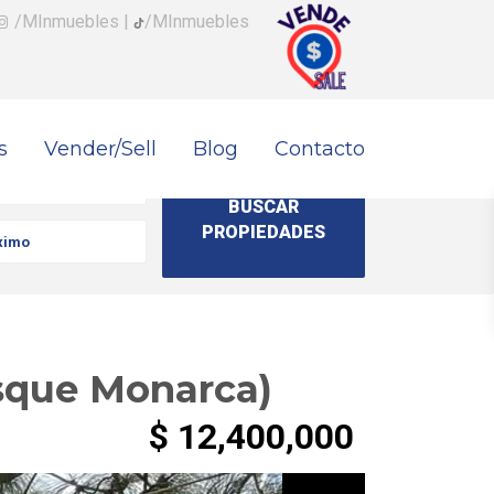
/MInmuebles
|
/MInmuebles
s
Vender/Sell
Blog
Contacto
osque Monarca)
$ 12,400,000