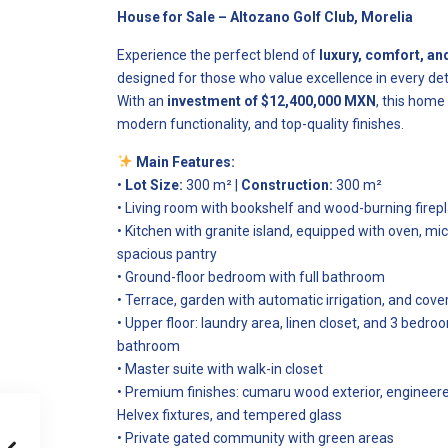
House for Sale – Altozano Golf Club, Morelia
Experience the perfect blend of
luxury, comfort, and
designed for those who value excellence in every deta
With an
investment of $12,400,000 MXN
, this home
modern functionality, and top-quality finishes.
Main Features:
•
Lot Size:
300 m² |
Construction:
300 m²
• Living room with bookshelf and wood-burning firep
• Kitchen with granite island, equipped with oven, mi
spacious pantry
• Ground-floor bedroom with full bathroom
• Terrace, garden with automatic irrigation, and cove
• Upper floor: laundry area, linen closet, and 3 bedro
bathroom
• Master suite with walk-in closet
• Premium finishes: cumaru wood exterior, engineer
Helvex fixtures, and tempered glass
• Private gated community with green areas