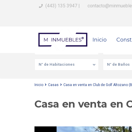
(443) 135 3947
|
contacto@minmueble
Busca Tu Propiedad
Inicio
Const
Venta/Renta
Tipo de prop
N° de Habitaciones
N° de Baños
Inicio
Casas
Casa en venta en Club de Golf Altozano 
Casa en venta en 