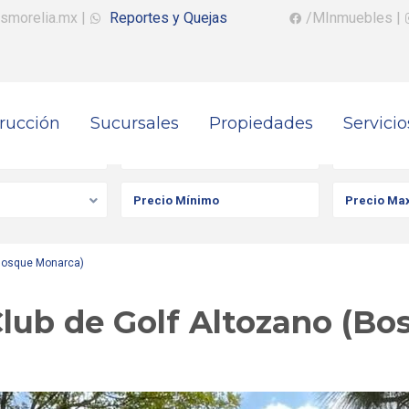
smorelia.mx
|
Reportes y Quejas
/MInmuebles
|
rucción
Sucursales
Propiedades
Servicio
iedad
Ciudad
Colonia
(Bosque Monarca)
Club de Golf Altozano (B