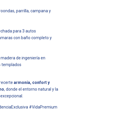
roondas, parrilla, campana y
techada para 3 autos
recámaras con baño completo y
madera de ingeniería en
es templados
frecerte
armonía, confort y
ano
, donde el entorno natural y la
excepcional.
denciaExclusiva #VidaPremium