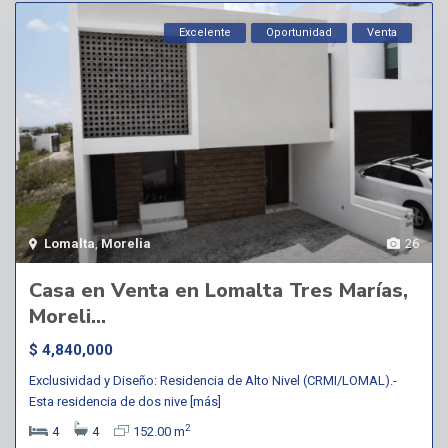
Excelente
Oportunidad
Venta
Lomalta
,
Morelia
26
Casa en Venta en Lomalta Tres Marías,
Moreli...
$ 4,840,000
Exclusividad y Diseño: Residencia de Alto Nivel (CRMI/LOMAL).-
Esta residencia de dos nive
[más]
2
4
4
152.00 m