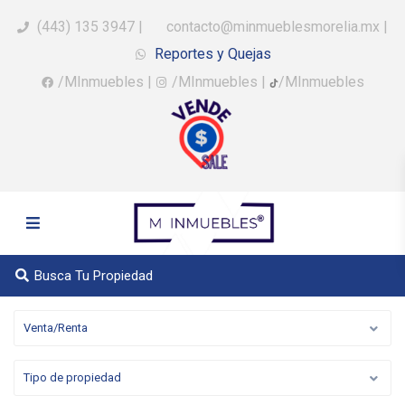
(443) 135 3947
|
contacto@minmueblesmorelia.mx
|
Reportes y Quejas
/MInmuebles
|
/MInmuebles
|
/MInmuebles
Busca Tu Propiedad
Venta/Renta
Tipo de propiedad