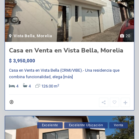
Vista Bella
,
Morelia
20
Casa en Venta en Vista Bella, Morelia
$ 3,950,000
Casa en Venta en Vista Bella (CRMI/VIBE).- Una residencia que
combina funcionalidad, elega
[más]
2
4
4
126.00 m
Excelente
Excelente Ubicación
Venta