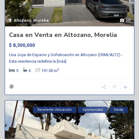
Altozano
,
Morelia
10
Casa en Venta en Altozano, Morelia
$ 8,300,000
Una Joya de Espacio y Sofisticación en Altozano (CRMI/ALTZ).-
Esta residencia redefine la
[más]
2
5
6
191.00 m
Excelente Ubicación
Oportunidad
Venta