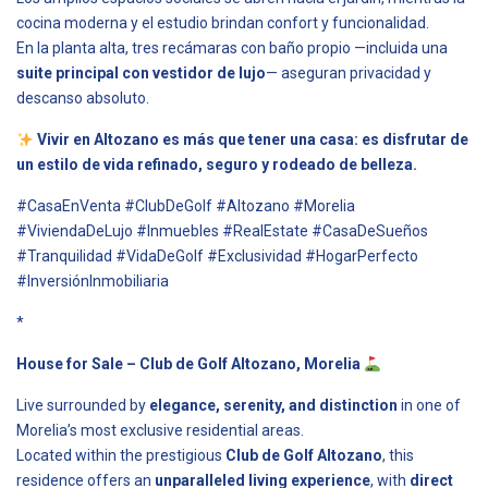
cocina moderna y el estudio brindan confort y funcionalidad.
En la planta alta, tres recámaras con baño propio —incluida una
suite principal con vestidor de lujo
— aseguran privacidad y
descanso absoluto.
Vivir en Altozano es más que tener una casa: es disfrutar de
un estilo de vida refinado, seguro y rodeado de belleza.
#CasaEnVenta #ClubDeGolf #Altozano #Morelia
#ViviendaDeLujo #Inmuebles #RealEstate #CasaDeSueños
#Tranquilidad #VidaDeGolf #Exclusividad #HogarPerfecto
#InversiónInmobiliaria
*
House for Sale – Club de Golf Altozano, Morelia
Live surrounded by
elegance, serenity, and distinction
in one of
Morelia’s most exclusive residential areas.
Located within the prestigious
Club de Golf Altozano
, this
residence offers an
unparalleled living experience
, with
direct