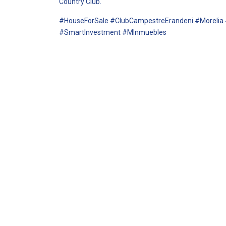
Country Club.
#HouseForSale #ClubCampestreErandeni #Morelia
#SmartInvestment #MInmuebles