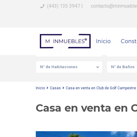
(443) 135 3947
|
contacto@minmueble
Busca Tu Propiedad
Inicio
Const
Venta/Renta
Tipo de prop
N° de Habitaciones
N° de Baños
Inicio
Casas
Casa en venta en Club de Golf Campestre
Casa en venta en 