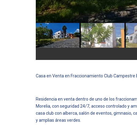
Casa en Venta en Fraccionamiento Club Campestre E
Residencia en venta dentro de uno de los fracciona
Morelia, con seguridad 24/7, acceso controlado y a
casa club con alberca, salón de eventos, gimnasio, 
y amplias áreas verdes.