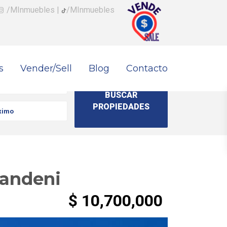
/MInmuebles
|
/MInmuebles
s
Vender/Sell
Blog
Contacto
randeni
$ 10,700,000