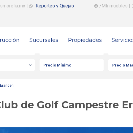
smorelia.mx
|
Reportes y Quejas
/MInmuebles
|
rucción
Sucursales
Propiedades
Servicio
iedad
Ciudad
Colonia
 Erandeni
Club de Golf Campestre E