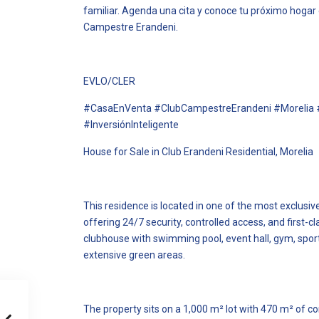
familiar. Agenda una cita y conoce tu próximo hogar
Campestre Erandeni.
EVLO/CLER
#CasaEnVenta #ClubCampestreErandeni #Morelia 
#InversiónInteligente
House for Sale in Club Erandeni Residential, Morelia
This residence is located in one of the most exclusi
offering 24/7 security, controlled access, and first-c
clubhouse with swimming pool, event hall, gym, sport
extensive green areas.
The property sits on a 1,000 m² lot with 470 m² of co