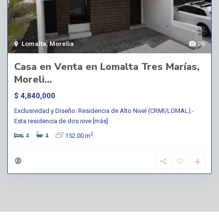
Lomalta
,
Morelia
26
Casa en Venta en Lomalta Tres Marías,
Moreli...
$ 4,840,000
Exclusividad y Diseño: Residencia de Alto Nivel (CRMI/LOMAL).-
Esta residencia de dos nive
[más]
2
4
4
152.00 m