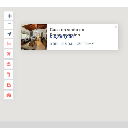
Casa en venta en
Fraccionamien...
$ 4,360,000
2
3 BD
3.5 BA
250.00 m