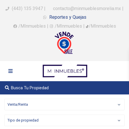
(443) 135 3947
|
contacto@minmueblesmorelia.mx
|
Reportes y Quejas
/MInmuebles
|
/MInmuebles
|
/MInmuebles
Busca Tu Propiedad
Venta/Renta
Tipo de propiedad