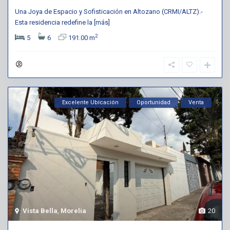
Una Joya de Espacio y Sofisticación en Altozano (CRMI/ALTZ).-
Esta residencia redefine la
[más]
2
5
6
191.00 m
Excelente Ubicación
Oportunidad
Venta
Vista Bella
,
Morelia
20