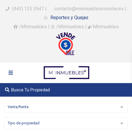
(443) 135 3947
|
contacto@minmueblesmorelia.mx
|
Reportes y Quejas
/MInmuebles
|
/MInmuebles
|
/MInmuebles
Busca Tu Propiedad
Venta/Renta
Tipo de propiedad