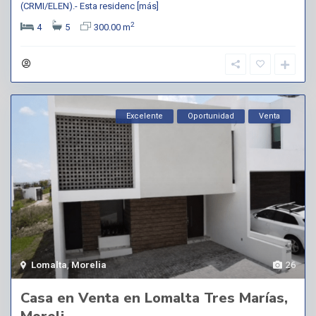
(CRMI/ELEN).- Esta residenc
[más]
2
4
5
300.00 m
Excelente
Oportunidad
Venta
Lomalta
,
Morelia
26
Casa en Venta en Lomalta Tres Marías,