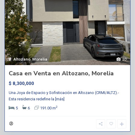
Altozano
,
Morelia
10
Casa en Venta en Altozano, Morelia
$ 8,300,000
Una Joya de Espacio y Sofisticación en Altozano (CRMI/ALTZ).-
Esta residencia redefine la
[más]
2
5
6
191.00 m