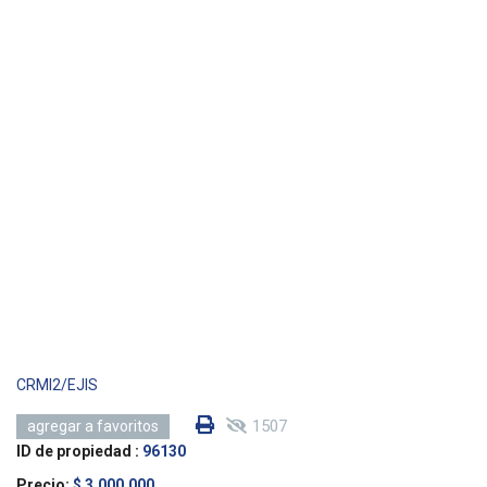
CRMI2/EJIS
1507
agregar a favoritos
ID de propiedad :
96130
Precio:
$ 3,000,000