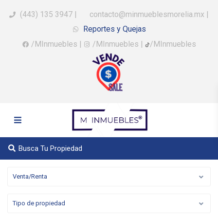
(443) 135 3947
|
contacto@minmueblesmorelia.mx
|
Reportes y Quejas
/MInmuebles
|
/MInmuebles
|
/MInmuebles
Busca Tu Propiedad
Venta/Renta
Tipo de propiedad