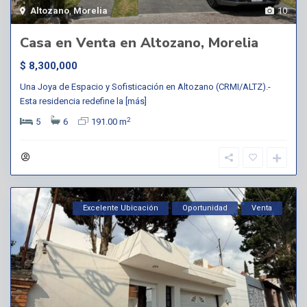
Altozano
,
Morelia
10
Casa en Venta en Altozano, Morelia
$ 8,300,000
Una Joya de Espacio y Sofisticación en Altozano (CRMI/ALTZ).-
Esta residencia redefine la
[más]
2
5
6
191.00 m
Excelente Ubicación
Oportunidad
Venta