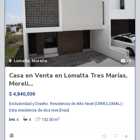
Lomalta
,
Morelia
26
Casa en Venta en Lomalta Tres Marías,
Moreli...
$ 4,840,000
Exclusividad y Diseño: Residencia de Alto Nivel (CRMI/LOMAL).-
Esta residencia de dos nive
[más]
2
4
4
152.00 m