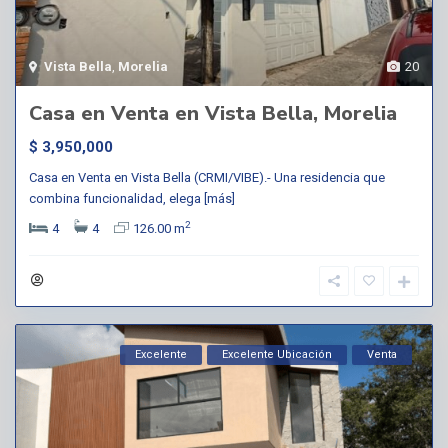
Vista Bella
,
Morelia
20
Casa en Venta en Vista Bella, Morelia
$ 3,950,000
Casa en Venta en Vista Bella (CRMI/VIBE).- Una residencia que
combina funcionalidad, elega
[más]
2
4
4
126.00 m
Excelente
Excelente Ubicación
Venta