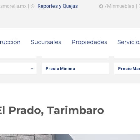
smorelia.mx
|
Reportes y Quejas
/MInmuebles
|
rucción
Sucursales
Propiedades
Servicio
iedad
Ciudad
Colonia
El Prado, Tarimbaro