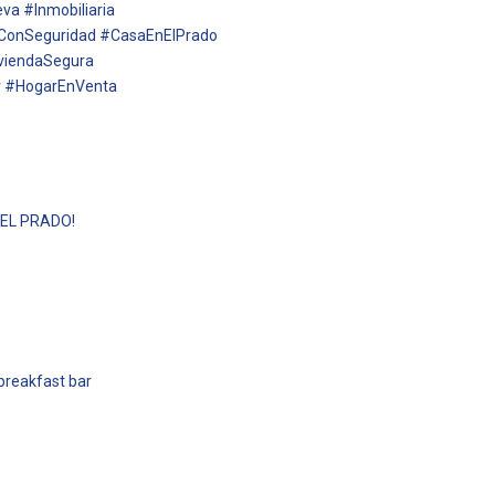
a #Inmobiliaria
aConSeguridad #CasaEnElPrado
iviendaSegura
r #HogarEnVenta
y EL PRADO!
 breakfast bar