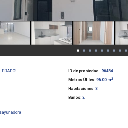
EL PRADO!
ID de propiedad :
96484
2
Metros Útiles:
96.00 m
Habitaciones:
3
Baños:
2
esayunadora