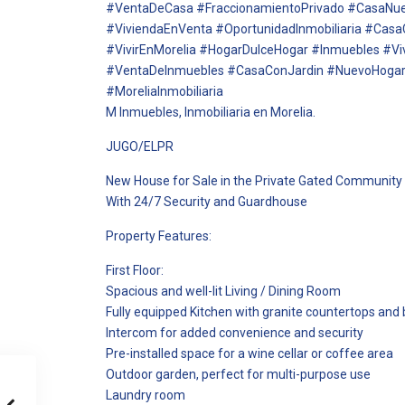
#VentaDeCasa #FraccionamientoPrivado #CasaNuev
#ViviendaEnVenta #OportunidadInmobiliaria #Cas
#VivirEnMorelia #HogarDulceHogar #Inmuebles #V
#VentaDeInmuebles #CasaConJardin #NuevoHoga
#MoreliaInmobiliaria
M Inmuebles, Inmobiliaria en Morelia.
JUGO/ELPR
New House for Sale in the Private Gated Communit
With 24/7 Security and Guardhouse
Property Features:
First Floor:
Spacious and well-lit Living / Dining Room
Fully equipped Kitchen with granite countertops and
Intercom for added convenience and security
Pre-installed space for a wine cellar or coffee area
Outdoor garden, perfect for multi-purpose use
Laundry room