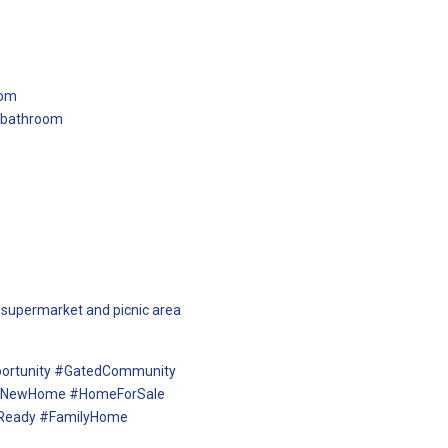
oom
d bathroom
 supermarket and picnic area
ortunity #GatedCommunity
 #NewHome #HomeForSale
nReady #FamilyHome