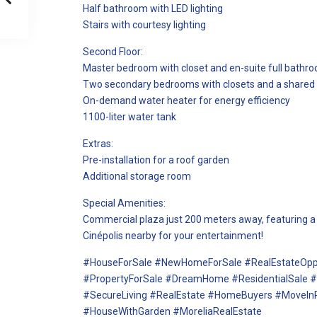
Half bathroom with LED lighting
Stairs with courtesy lighting
Second Floor:
Master bedroom with closet and en-suite full bathr
Two secondary bedrooms with closets and a share
On-demand water heater for energy efficiency
1100-liter water tank
Extras:
Pre-installation for a roof garden
Additional storage room
Special Amenities:
Commercial plaza just 200 meters away, featuring a
Cinépolis nearby for your entertainment!
#HouseForSale #NewHomeForSale #RealEstateOpp
#PropertyForSale #DreamHome #ResidentialSale
#SecureLiving #RealEstate #HomeBuyers #MoveI
#HouseWithGarden #MoreliaRealEstate