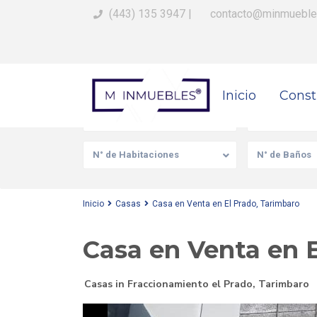
(443) 135 3947
|
contacto@minmueble
Busca Tu Propiedad
Inicio
Const
Venta/Renta
Tipo de prop
N° de Habitaciones
N° de Baños
Inicio
Casas
Casa en Venta en El Prado, Tarimbaro
Casa en Venta en 
Casas
in
Fraccionamiento el Prado
,
Tarimbaro