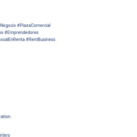
Negocio #PlazaComercial
sos #Emprendedores
LocalEnRenta #RentBusiness
zation.
enters