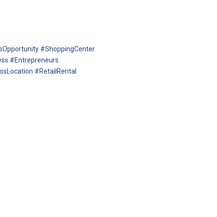
sOpportunity #ShoppingCenter
ess #Entrepreneurs
sLocation #RetailRental