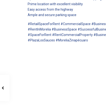
Prime location with excellent visibility
Easy access from the highway
Ample and secure parking space
#RetailSpaceForRent #CommercialSpace #Busines
#RentInMorelia #BusinessSpace #SuccessfulBusin
#SpaceForRent #RentCommercialProperty #Busines
#PlazaLosSauces #MoreliaZinapécuaro