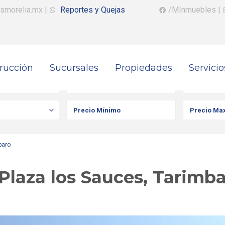
smorelia.mx
|
Reportes y Quejas
/MInmuebles
|
rucción
Sucursales
Propiedades
Servicio
iedad
Ciudad
Colonia
baro
Plaza los Sauces, Tarimb