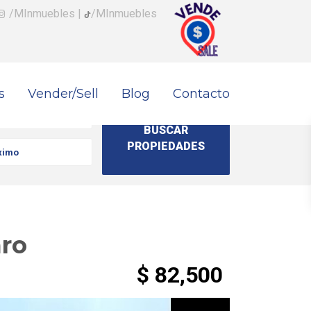
/MInmuebles
|
/MInmuebles
s
Vender/Sell
Blog
Contacto
aro
$ 82,500