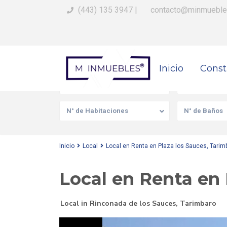
(443) 135 3947
|
contacto@minmueble
Busca Tu Propiedad
Inicio
Const
Venta/Renta
Tipo de prop
N° de Habitaciones
N° de Baños
Inicio
Local
Local en Renta en Plaza los Sauces, Tarim
Local en Renta en 
Local
in
Rinconada de los Sauces
,
Tarimbaro