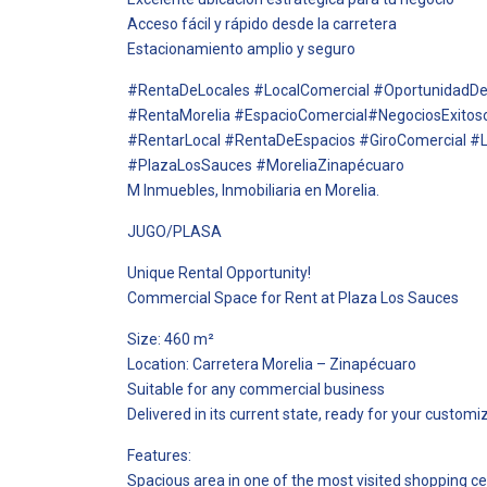
Acceso fácil y rápido desde la carretera
Estacionamiento amplio y seguro
#RentaDeLocales #LocalComercial #OportunidadDe
#RentaMorelia #EspacioComercial#NegociosExito
#RentarLocal #RentaDeEspacios #GiroComercial #
#PlazaLosSauces #MoreliaZinapécuaro
M Inmuebles, Inmobiliaria en Morelia.
JUGO/PLASA
Unique Rental Opportunity!
Commercial Space for Rent at Plaza Los Sauces
Size: 460 m²
Location: Carretera Morelia – Zinapécuaro
Suitable for any commercial business
Delivered in its current state, ready for your customi
Features:
Spacious area in one of the most visited shopping c