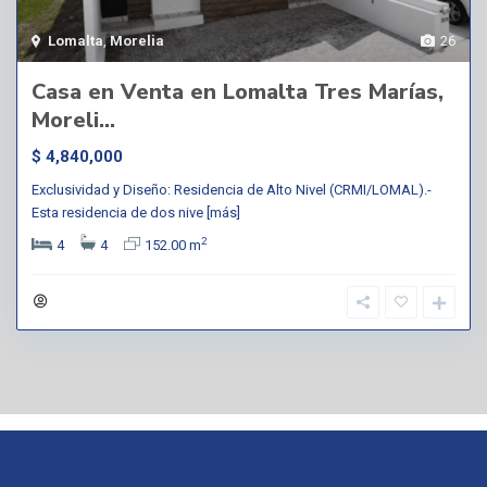
Lomalta
,
Morelia
26
Casa en Venta en Lomalta Tres Marías,
Moreli...
$ 4,840,000
Exclusividad y Diseño: Residencia de Alto Nivel (CRMI/LOMAL).-
Esta residencia de dos nive
[más]
2
4
4
152.00 m