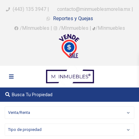
(443) 135 3947
|
contacto@minmueblesmorelia.mx
|
Reportes y Quejas
/MInmuebles
|
/MInmuebles
|
/MInmuebles
Busca Tu Propiedad
Venta/Renta
Tipo de propiedad