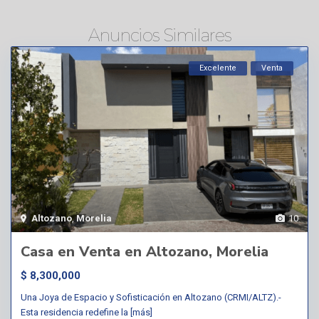
Anuncios Similares
Excelente
Venta
Altozano
,
Morelia
10
Casa en Venta en Altozano, Morelia
$ 8,300,000
Una Joya de Espacio y Sofisticación en Altozano (CRMI/ALTZ).-
Esta residencia redefine la
[más]