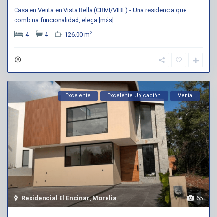
Casa en Venta en Vista Bella (CRMI/VIBE).- Una residencia que
combina funcionalidad, elega
[más]
2
4
4
126.00 m
Excelente
Excelente Ubicación
Venta
Residencial El Encinar
,
Morelia
65