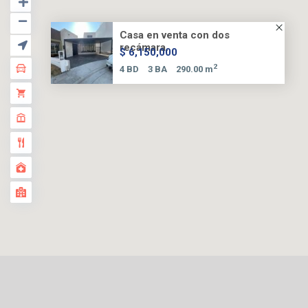
Casa en venta con dos
recámara...
$ 6,150,000
2
4 BD
3 BA
290.00 m