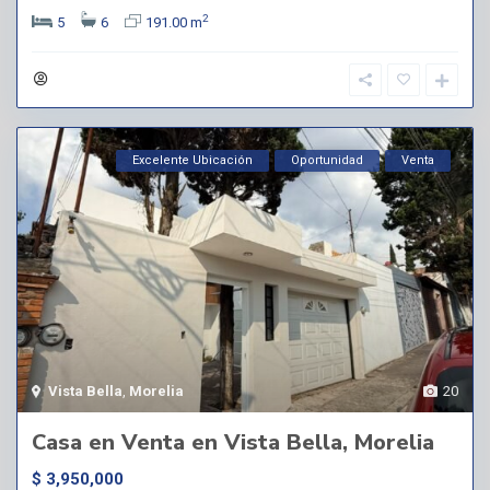
2
5
6
191.00 m
Excelente Ubicación
Oportunidad
Venta
Vista Bella
,
Morelia
20
Casa en Venta en Vista Bella, Morelia
$ 3,950,000