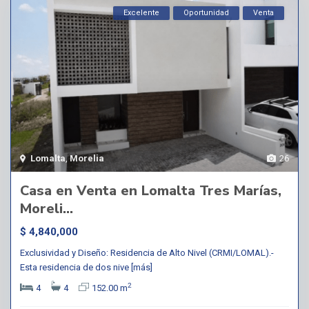
Excelente
Oportunidad
Venta
Lomalta
,
Morelia
26
Casa en Venta en Lomalta Tres Marías,
Moreli...
$ 4,840,000
Exclusividad y Diseño: Residencia de Alto Nivel (CRMI/LOMAL).-
Esta residencia de dos nive
[más]
2
4
4
152.00 m