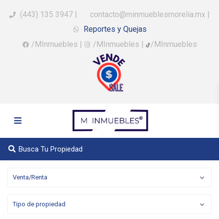
(443) 135 3947
|
contacto@minmueblesmorelia.mx
|
Reportes y Quejas
/MInmuebles
|
/MInmuebles
|
/MInmuebles
Busca Tu Propiedad
Venta/Renta
Tipo de propiedad