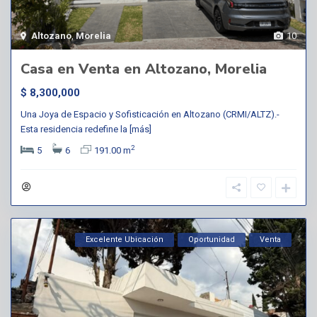
Altozano
,
Morelia
10
Casa en Venta en Altozano, Morelia
$ 8,300,000
Una Joya de Espacio y Sofisticación en Altozano (CRMI/ALTZ).-
Esta residencia redefine la
[más]
2
5
6
191.00 m
Excelente Ubicación
Oportunidad
Venta