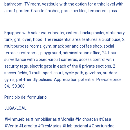
bathroom, TV room, vestibule with the option for a third level with
a roof garden. Granite finishes, porcelain tiles, tempered glass.
Equipped with solar water heater, cistern, backup boiler, stationary
tank, grill, oven, hood. The residential area features a clubhouse, 2
multipurpose rooms, gym, snack bar and coffee shop, social
terrace, restrooms, playground, administration office, 24-hour
surveillance with closed-circuit cameras, access control with
security tags, electric gate in each of the 8 private sections, 2
soccer fields, 1 multi-sport court, cycle path, gazebos, outdoor
gyms, pet-friendly policies. Appreciation potential. Pre-sale price:
$4,150,000.
Principio del formulario
JUGA/LOAL
#MInmuebles #Inmobiliarias #Morelia #Michoacán #Casa
#Venta #Lomalta #TresMarías #Habitacional #Oportunidad