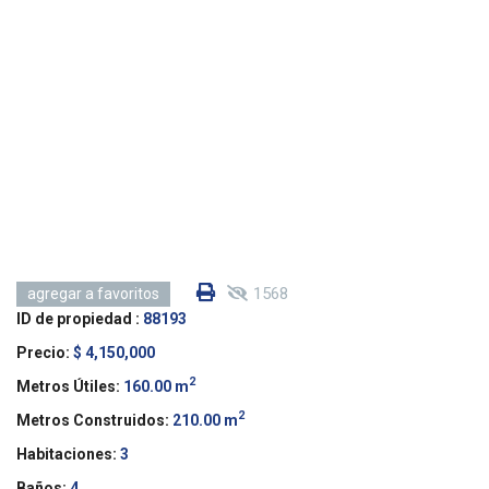
1568
agregar a favoritos
ID de propiedad :
88193
Precio:
$ 4,150,000
2
Metros Útiles:
160.00 m
2
Metros Construidos:
210.00 m
Habitaciones:
3
Baños:
4