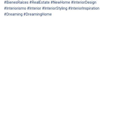
#BienesRaíces #RealEstate #NewHome #InteriorDesign
#Interiorismo #Interior #InteriorStyling #InteriorInspiration
#Dreaming #DreamingHome