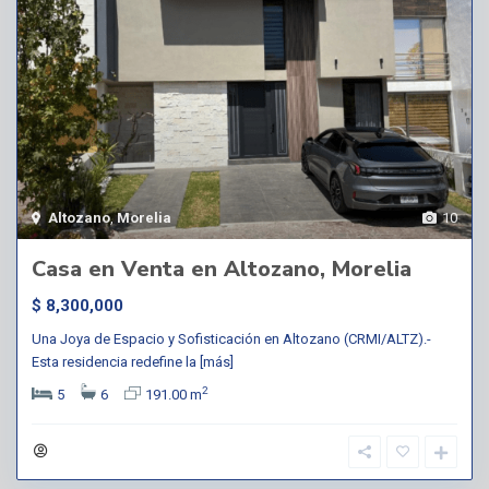
Altozano
,
Morelia
10
Casa en Venta en Altozano, Morelia
$ 8,300,000
Una Joya de Espacio y Sofisticación en Altozano (CRMI/ALTZ).-
Esta residencia redefine la
[más]
2
5
6
191.00 m