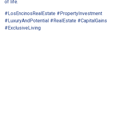
of life.
#LosEncinosRealEstate #PropertyInvestment
#LuxuryAndPotential #RealEstate #CapitalGains
#ExclusiveLiving