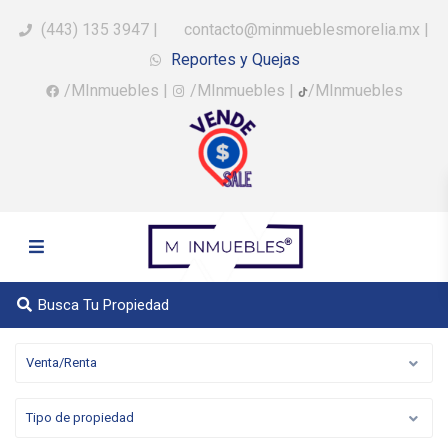
(443) 135 3947
|
contacto@minmueblesmorelia.mx
|
Reportes y Quejas
/MInmuebles
|
/MInmuebles
|
/MInmuebles
Busca Tu Propiedad
Venta/Renta
Tipo de propiedad