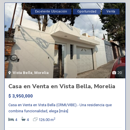
Excelente Ubicación
Oportunidad
Venta
Vista Bella
,
Morelia
20
Casa en Venta en Vista Bella, Morelia
$ 3,950,000
Casa en Venta en Vista Bella (CRMI/VIBE).- Una residencia que
combina funcionalidad, elega
[más]
2
4
4
126.00 m