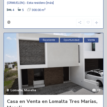
(CRMI/ELEN).- Esta residenc
[más]
2
4
5
300.00 m
Excelente
Oportunidad
Venta
Lomalta
,
Morelia
26
Casa en Venta en Lomalta Tres Marías,