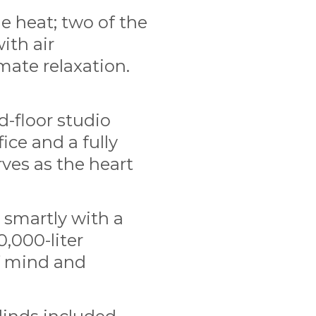
e heat; two of the
ith air
mate relaxation.
d-floor studio
fice and a fully
ves as the heart
 smartly with a
0,000-liter
f mind and