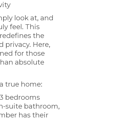
ity
ply look at, and
ly feel. This
redefines the
 privacy. Here,
ned for those
 than absolute
a true home:
e 3 bedrooms
en-suite bathroom,
mber has their