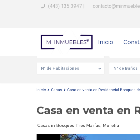
(443) 135 3947
|
contacto@minmueble
Busca Tu Propiedad
Inicio
Const
Venta/Renta
Tipo de prop
N° de Habitaciones
N° de Baños
Inicio
Casas
Casa en venta en Residencial Bosques de
Casa en venta en R
Casas
in
Bosques Tres Marías
,
Morelia