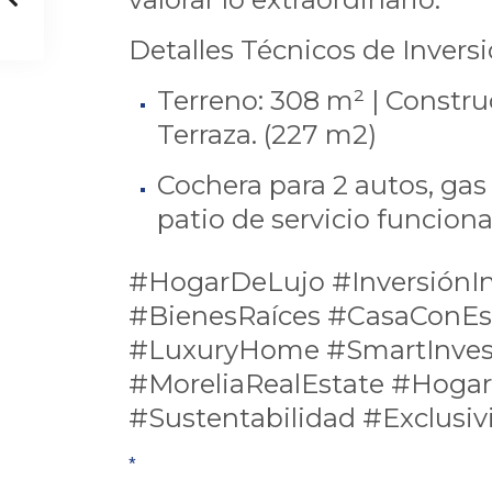
Detalles Técnicos de Inversi
Terreno: 308 m² | Constru
Terraza. (227 m2)
Cochera para 2 autos, gas
patio de servicio funciona
#HogarDeLujo #InversiónIn
#BienesRaíces #CasaConEst
#LuxuryHome #SmartInve
#MoreliaRealEstate #Hoga
#Sustentabilidad #Exclusiv
*