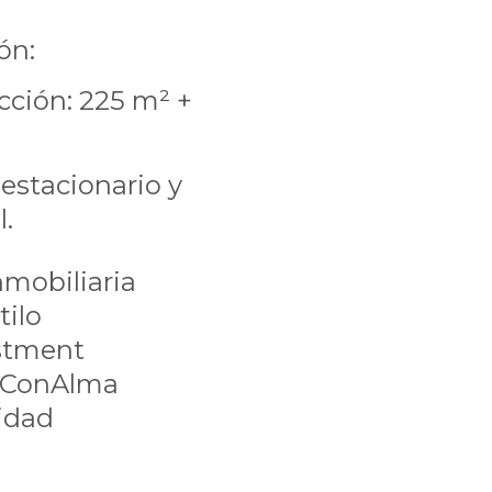
ón:
cción: 225 m² +
 estacionario y
l.
mobiliaria
ilo
stment
rConAlma
idad