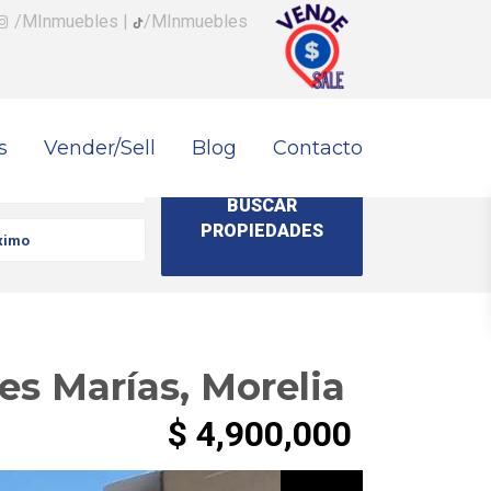
/MInmuebles
|
/MInmuebles
s
Vender/Sell
Blog
Contacto
es Marías, Morelia
$ 4,900,000