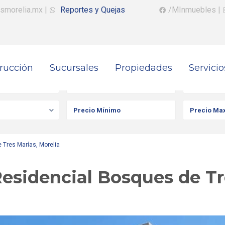
smorelia.mx
|
Reportes y Quejas
/MInmuebles
|
rucción
Sucursales
Propiedades
Servicio
iedad
Ciudad
Colonia
 Tres Marías, Morelia
esidencial Bosques de Tr