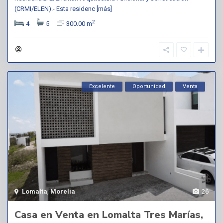
(CRMI/ELEN).- Esta residenc
[más]
2
4
5
300.00 m
Excelente
Oportunidad
Venta
Lomalta
,
Morelia
26
Casa en Venta en Lomalta Tres Marías,