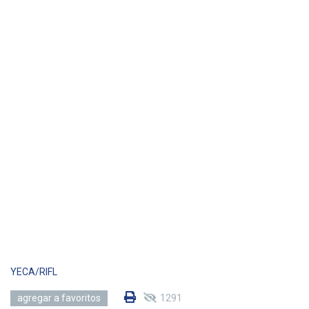
YECA/RIFL
1291
agregar a favoritos