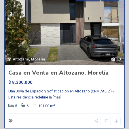
Altozano
,
Morelia
10
Casa en Venta en Altozano, Morelia
$ 8,300,000
Una Joya de Espacio y Sofisticación en Altozano (CRMI/ALTZ).-
Esta residencia redefine la
[más]
2
5
6
191.00 m