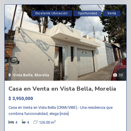
Excelente Ubicación
Oportunidad
Venta
Vista Bella
,
Morelia
20
Casa en Venta en Vista Bella, Morelia
$ 3,950,000
Casa en Venta en Vista Bella (CRMI/VIBE).- Una residencia que
combina funcionalidad, elega
[más]
2
4
4
126.00 m