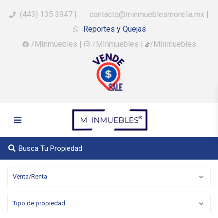
(443) 135 3947
|
contacto@minmueblesmorelia.mx
|
Reportes y Quejas
/MInmuebles
|
/MInmuebles
|
/MInmuebles
Busca Tu Propiedad
Venta/Renta
Tipo de propiedad