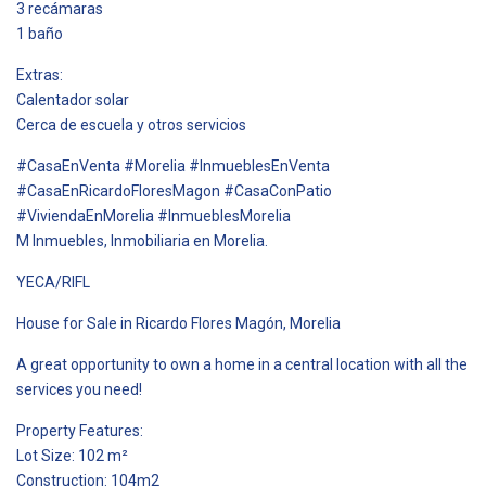
3 recámaras
1 baño
Extras:
Calentador solar
Cerca de escuela y otros servicios
#CasaEnVenta #Morelia #InmueblesEnVenta
#CasaEnRicardoFloresMagon #CasaConPatio
#ViviendaEnMorelia #InmueblesMorelia
M Inmuebles, Inmobiliaria en Morelia.
YECA/RIFL
House for Sale in Ricardo Flores Magón, Morelia
A great opportunity to own a home in a central location with all the
services you need!
Property Features:
Lot Size: 102 m²
Construction: 104m2