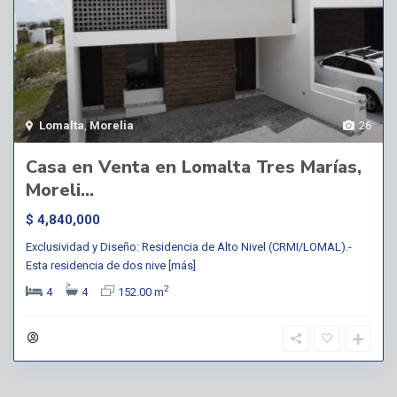
Lomalta
,
Morelia
26
Casa en Venta en Lomalta Tres Marías,
Moreli...
$ 4,840,000
Exclusividad y Diseño: Residencia de Alto Nivel (CRMI/LOMAL).-
Esta residencia de dos nive
[más]
2
4
4
152.00 m