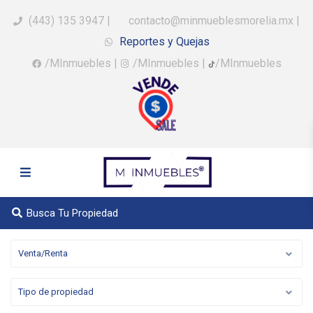
(443) 135 3947
|
contacto@minmueblesmorelia.mx
|
Reportes y Quejas
/MInmuebles
|
/MInmuebles
|
/MInmuebles
Busca Tu Propiedad
Venta/Renta
Tipo de propiedad