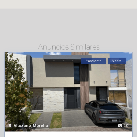
Anuncios Similares
Excelente
Venta
Altozano
,
Morelia
10