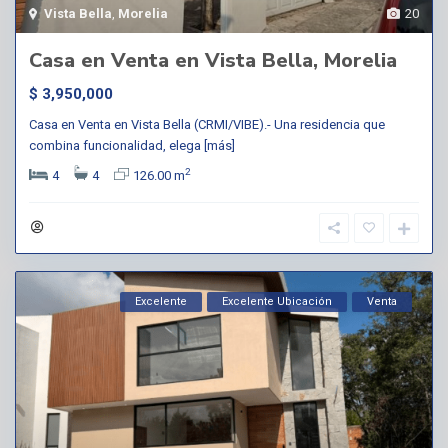
Vista Bella
,
Morelia
20
Casa en Venta en Vista Bella, Morelia
$ 3,950,000
Casa en Venta en Vista Bella (CRMI/VIBE).- Una residencia que
combina funcionalidad, elega
[más]
2
4
4
126.00 m
Excelente
Excelente Ubicación
Venta