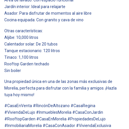
Jardín interior: Ideal para relajarte
Asador: Para disfrutar de momentos al aire libre
Cocina equipada: Con granito y cava de vino
Otras características:
Aljibe: 10,000 litros
Calentador solar: De 20 tubos
Tanque estacionario: 120 litros
Tinaco: 1,100 litros
Rooftop Garden techado
Sin boiler
Una propiedad única en una de las zonas más exclusivas de
Morelia, perfecta para disfrutar con la familia y amigos. ¡Hazla
tuya hoy mismo!
#CasaEnVenta #RincónDeAltozano #CasaRegina
#ViviendaDeLujo #InmueblesMorelia #CasaConJardin
#RooftopGarden #CasaEnMorelia #PropiedadesDeLujo
#InmobiliariaMorelia #CasaConAsador #ViviendaExclusiva