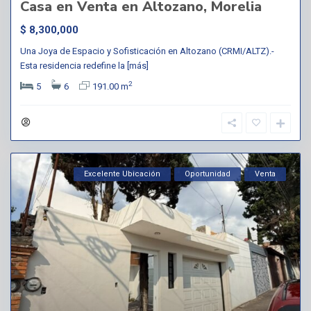
Casa en Venta en Altozano, Morelia
$ 8,300,000
Una Joya de Espacio y Sofisticación en Altozano (CRMI/ALTZ).-
Esta residencia redefine la
[más]
2
5
6
191.00 m
Excelente Ubicación
Oportunidad
Venta