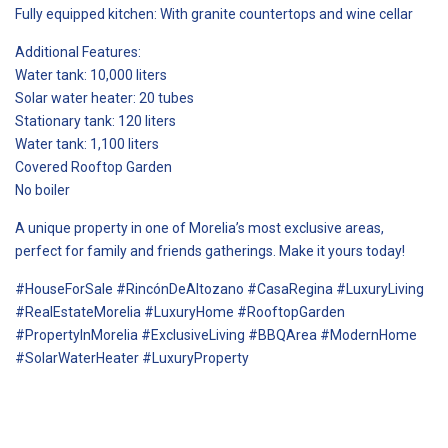
Fully equipped kitchen: With granite countertops and wine cellar
Additional Features:
Water tank: 10,000 liters
Solar water heater: 20 tubes
Stationary tank: 120 liters
Water tank: 1,100 liters
Covered Rooftop Garden
No boiler
A unique property in one of Morelia’s most exclusive areas,
perfect for family and friends gatherings. Make it yours today!
#HouseForSale #RincónDeAltozano #CasaRegina #LuxuryLiving
#RealEstateMorelia #LuxuryHome #RooftopGarden
#PropertyInMorelia #ExclusiveLiving #BBQArea #ModernHome
#SolarWaterHeater #LuxuryProperty