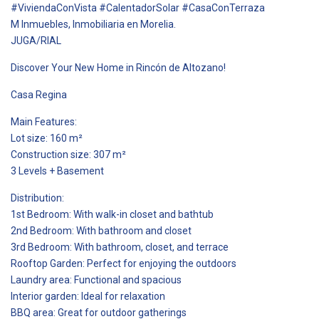
#ViviendaConVista #CalentadorSolar #CasaConTerraza
M Inmuebles, Inmobiliaria en Morelia.
JUGA/RIAL
Discover Your New Home in Rincón de Altozano!
Casa Regina
Main Features:
Lot size: 160 m²
Construction size: 307 m²
3 Levels + Basement
Distribution:
1st Bedroom: With walk-in closet and bathtub
2nd Bedroom: With bathroom and closet
3rd Bedroom: With bathroom, closet, and terrace
Rooftop Garden: Perfect for enjoying the outdoors
Laundry area: Functional and spacious
Interior garden: Ideal for relaxation
BBQ area: Great for outdoor gatherings