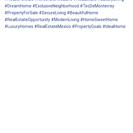
#DreamHome #ExclusiveNeighborhood #TecDeMonterrey
#PropertyForSale #SecureLiving #BeautifulHome
#RealEstateOpportunity #ModernLiving #HomeSweetHome
#LuxuryHomes #RealEstateMexico #PropertyGoals #IdealHome