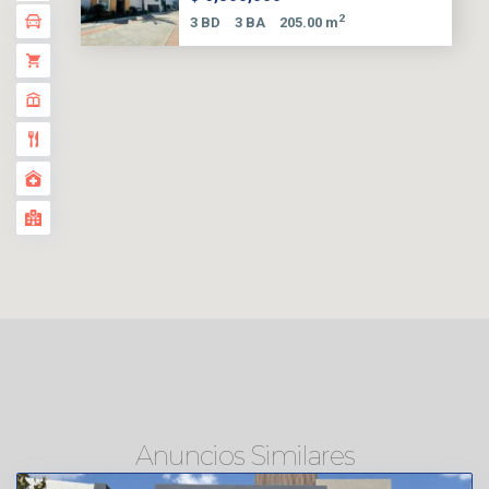
2
3 BD
3 BA
205.00 m
Anuncios Similares