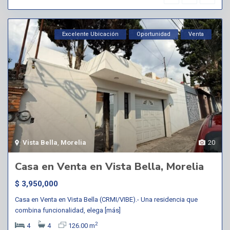
Excelente Ubicación
Oportunidad
Venta
Vista Bella
,
Morelia
20
Casa en Venta en Vista Bella, Morelia
$ 3,950,000
Casa en Venta en Vista Bella (CRMI/VIBE).- Una residencia que
combina funcionalidad, elega
[más]
2
4
4
126.00 m