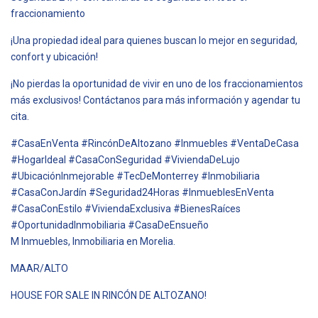
fraccionamiento
¡Una propiedad ideal para quienes buscan lo mejor en seguridad,
confort y ubicación!
¡No pierdas la oportunidad de vivir en uno de los fraccionamientos
más exclusivos! Contáctanos para más información y agendar tu
cita.
#CasaEnVenta #RincónDeAltozano #Inmuebles #VentaDeCasa
#HogarIdeal #CasaConSeguridad #ViviendaDeLujo
#UbicaciónInmejorable #TecDeMonterrey #Inmobiliaria
#CasaConJardín #Seguridad24Horas #InmueblesEnVenta
#CasaConEstilo #ViviendaExclusiva #BienesRaíces
#OportunidadInmobiliaria #CasaDeEnsueño
M Inmuebles, Inmobiliaria en Morelia.
MAAR/ALTO
HOUSE FOR SALE IN RINCÓN DE ALTOZANO!