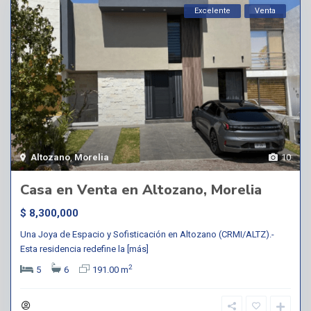
Excelente
Venta
Altozano
,
Morelia
10
Casa en Venta en Altozano, Morelia
$ 8,300,000
Una Joya de Espacio y Sofisticación en Altozano (CRMI/ALTZ).-
Esta residencia redefine la
[más]
2
5
6
191.00 m