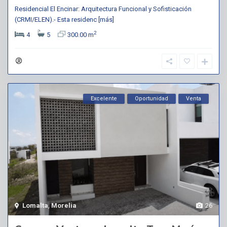
Residencial El Encinar: Arquitectura Funcional y Sofisticación
(CRMI/ELEN).- Esta residenc
[más]
2
4
5
300.00 m
Excelente
Oportunidad
Venta
Lomalta
,
Morelia
26