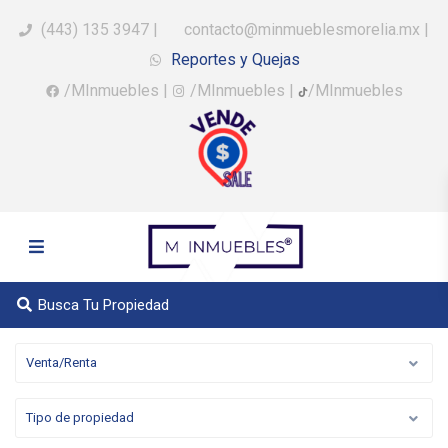
(443) 135 3947
|
contacto@minmueblesmorelia.mx
|
Reportes y Quejas
/MInmuebles
|
/MInmuebles
|
/MInmuebles
Busca Tu Propiedad
Venta/Renta
Tipo de propiedad